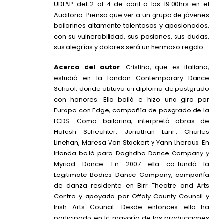
UDLAP del 2 al 4 de abril a las 19:00hrs en el
Auditorio. Pienso que ver a un grupo de jóvenes
bailarines altamente talentosos y apasionados,
con su vulnerabilidad, sus pasiones, sus dudas,
sus alegrías y dolores será un hermoso regalo.
Acerca del autor
: Cristina, que es italiana,
estudió en la London Contemporary Dance
School, donde obtuvo un diploma de postgrado
con honores. Ella bailó e hizo una gira por
Europa con Edge, compañía de posgrado de la
LCDS. Como bailarina, interpretó obras de
Hofesh Schechter, Jonathan Lunn, Charles
Linehan, Maresa Von Stockert y Yann Lheraux. En
Irlanda bailó para Daghdha Dance Company y
Myriad Dance. En 2007 ella co-fundó la
Legitimate Bodies Dance Company, compañía
de danza residente en Birr Theatre and Arts
Centre y apoyada por Offaly County Council y
Irish Arts Council. Desde entonces ella ha
participado en la mayoría de las producciones