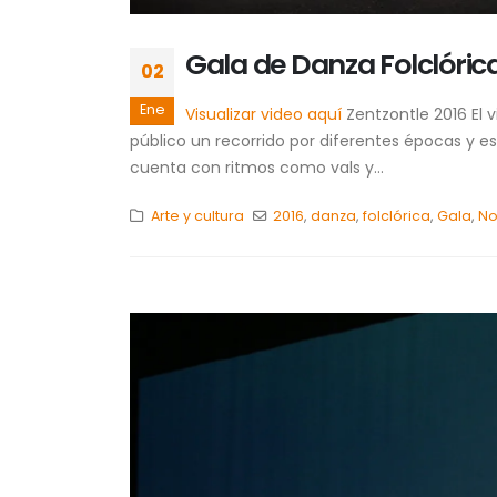
Gala de Danza Folclóric
02
Ene
Visualizar video aquí
Zentzontle 2016 El 
público un recorrido por diferentes épocas y e
cuenta con ritmos como vals y...
Arte y cultura
2016
,
danza
,
folclórica
,
Gala
,
No