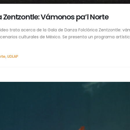
a Zentzontle: Vámonos pa’l Norte
video trata acerca de la Gala de Danza Folclórica Zentzontle: v
scenarios culturales de México. Se presenta un programa artísti
rte
,
UDLAP