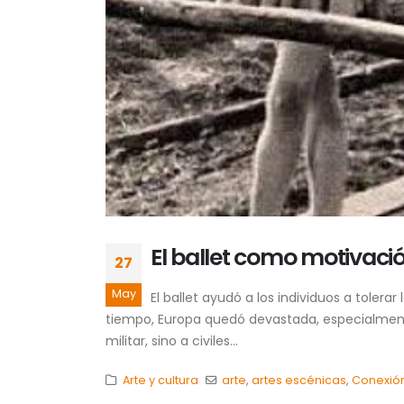
El ballet como motivaci
27
May
El ballet ayudó a los individuos a toler
tiempo, Europa quedó devastada, especialmente
militar, sino a civiles...
Arte y cultura
arte
,
artes escénicas
,
Conexió