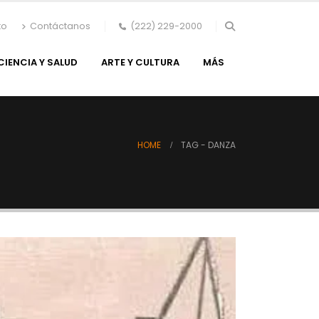
to
Contáctanos
(222) 229-2000
CIENCIA Y SALUD
ARTE Y CULTURA
MÁS
HOME
TAG -
DANZA