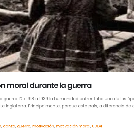
ón moral durante la guerra
ar la guerra. De 1918 a 1939 la humanidad enfrentaba una de las é
 Inglaterra. Principalmente, porque este país, a diferencia de 
n
,
danza
,
guerra
,
motivación
,
motivación moral
,
UDLAP