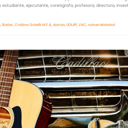
 estudiante, ejecutante, coreógrafa, profesora, directora, inve
o
,
Bailar
,
Cristina Goletti M.F.A
,
danza
,
UDLAP
,
VAC
,
vulnerabilidad