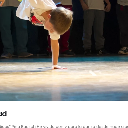
ad
rdidos” Pina Bausch He vivido con y para la danza desde hace a