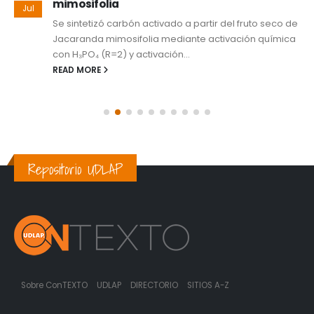
mimosifolia
Jul
Se sintetizó carbón activado a partir del fruto seco de
Jacaranda mimosifolia mediante activación química
con H₃PO₄ (R=2) y activación...
READ MORE
Repositorio UDLAP
Sobre ConTEXTO
UDLAP
DIRECTORIO
SITIOS A-Z