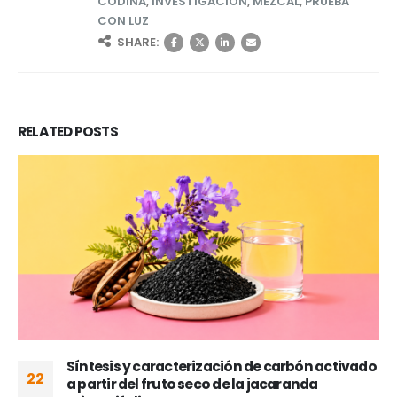
CODINA
,
INVESTIGACIÓN
,
MEZCAL
,
PRUEBA
CON LUZ
SHARE:
RELATED
POSTS
Síntesis y caracterización de carbón activado
22
a partir del fruto seco de la jacaranda