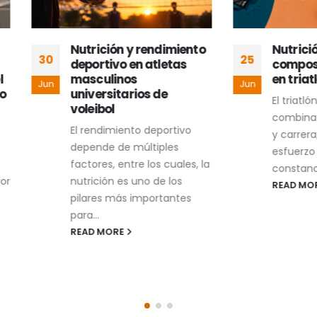
Nutrición y rendimiento
Nutrición estratég
25
deportivo en atletas
composición corpo
masculinos
en triatletas adult
Jun
universitarios de
El triatlón es un depo
voleibol
combina natación, ci
El rendimiento deportivo
y carrera, requiere un
depende de múltiples
esfuerzo físico, discipl
factores, entre los cuales, la
constancia. Los triatlet
nutrición es uno de los
READ MORE
pilares más importantes
para...
READ MORE