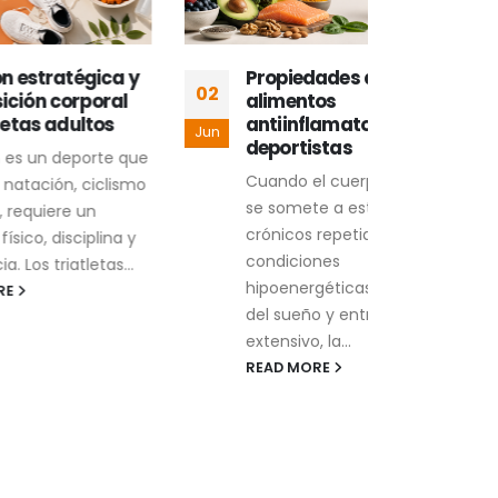
ica y
Propiedades de los
Ins
02
16
ral
alimentos
com
os
antiinflamatorios en
com
Jun
May
deportistas
en 
rte que
onc
Cuando el cuerpo humano
clismo
El c
se somete a estresores
uno 
crónicos repetidos, como
ina y
desa
condiciones
as...
mode
hipoenergéticas, privación
avan
del sueño y entrenamiento
REA
extensivo, la...
READ MORE