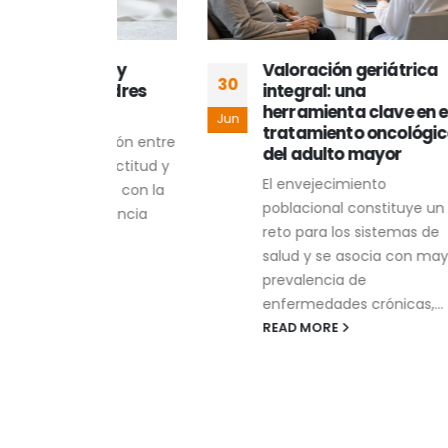
rés y
Valoración geriátrica
30
30
 madres
integral: una
herramienta clave en el
Jun
Jun
tratamiento oncológico
elación entre
del adulto mayor
la actitud y
El envejecimiento
strés con la
poblacional constituye un
lactancia
reto para los sistemas de
salud y se asocia con mayor
prevalencia de
enfermedades crónicas,...
READ MORE