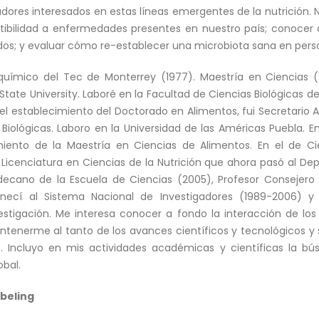
dores interesados en estas líneas emergentes de la nutrición.
ibilidad a enfermedades presentes en nuestro país; conoce
dos; y evaluar cómo re-establecer una microbiota sana en perso
químico del Tec de Monterrey (1977). Maestría en Ciencias (
tate University. Laboré en la Facultad de Ciencias Biológicas 
el establecimiento del Doctorado en Alimentos, fui Secretario
es Biológicas. Laboro en la Universidad de las Américas Puebla.
miento de la Maestría en Ciencias de Alimentos. En el de C
 Licenciatura en Ciencias de la Nutrición que ahora pasó al De
decano de la Escuela de Ciencias (2005), Profesor Consejer
tenecí al Sistema Nacional de Investigadores (1989-2006) 
stigación. Me interesa conocer a fondo la interacción de lo
ntenerme al tanto de los avances científicos y tecnológicos y
. Incluyo en mis actividades académicas y científicas la bú
bal.
Ebeling