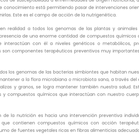
te conocimiento está permitiendo pasar de intervenciones orie
irlas. Este es el campo de acción de la nutrigenética.
 en realidad a todos los genomas de las plantas y animales 
presencia de una enorme cantidad de compuestos químicos qu
e interactúan con él a niveles genéticos o metabólicos, p
 son componentes terapéuticos preventivos muy importantes.
odos los genomas de las bacterias simbiontes que habitan nuest
 mantener a la flora microbiana o microbiota sana, a través d
rtalizas y granos, se logra mantener también nuestra salud. E
s y compuestos químicos que interactúan con nuestro cuerpo
n de la nutrición es hacia una intervención preventiva individ
tos que contienen compuestos químicos con acción terapéu
umo de fuentes vegetales ricas en fibras alimenticias adecuada