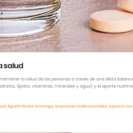
a salud
e mantener la salud de las personas a través de una dieta balan
dratos, lípidos, vitaminas, minerales y agua) y el aporte nutri
 Luis Agustín Rodal Arciniega
,
empresas multinacionales
,
espacio soc