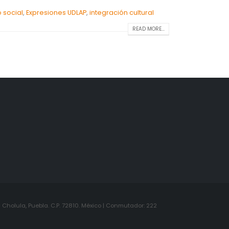
 social
,
Expresiones UDLAP
,
integración cultural
READ MORE...
Cholula, Puebla. C.P. 72810. México | Conmutador: 222