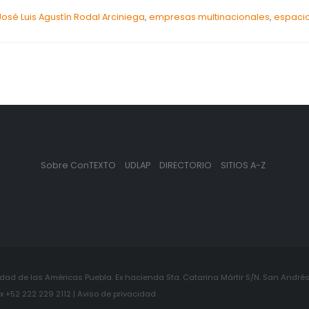
 José Luis Agustín Rodal Arciniega
,
empresas multinacionales
,
espacio
Sobre ConTEXTO
UDLAP
DIRECTORIO
SITIOS A-Z
ad de las Américas Puebla. Ex hacienda Sta. Catarina Mártir S/N. San Andrés 
+52 222 229 2112 | Aviso de privacidad