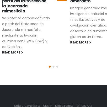
amaranto
alimentos
Imagen generada mediante
En las diferentes eta
inteligencia artificial con
producción de alimen
fines ilustrativos y de
generan residuos que,
divulgación científica. El
simple vista, parecen
desarrollo de alimentos sin
tener alguna utilidad...
gluten es un tema...
READ MORE
READ MORE
Sobre ConTEXTO
UDLAP
DIRECTORIO
SITIOS A-Z