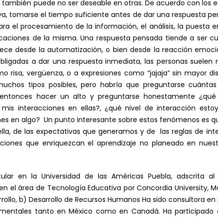
s, también puede no ser deseable en otras. De acuerdo con los e
va, tomarse el tiempo suficiente antes de dar una respuesta p
a el procesamiento de la información, el análisis, la puesta en
plicaciones de la misma. Una respuesta pensada tiende a ser c
frece desde la automatización, o bien desde la reacción emoci
obligadas a dar una respuesta inmediata, las personas suelen 
 risa, vergüenza, o a expresiones como “jajaja” sin mayor dis
muchos tipos posibles, pero habría que preguntarse cuánta
 entonces hacer un alto y preguntarse honestamente ¿qué 
n mis interacciones en ellas?, ¿qué nivel de interacción es
ones en algo? Un punto interesante sobre estos fenómenos es q
lla, de las expectativas que generamos y de las reglas de int
ciones que enriquezcan el aprendizaje no planeado en nuestr
tular en la Universidad de las Américas Puebla, adscrita 
 en el área de Tecnología Educativa por Concordia University, 
rrollo, b) Desarrollo de Recursos Humanos Ha sido consultora en
amentales tanto en México como en Canadá. Ha participado