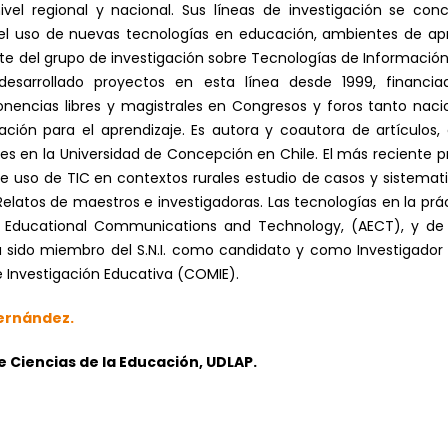
ivel regional y nacional. Sus líneas de investigación se co
el uso de nuevas tecnologías en educación, ambientes de apr
rte del grupo de investigación sobre Tecnologías de Informaci
 desarrollado proyectos en esta línea desde 1999, financi
onencias libres y magistrales en Congresos y foros tanto naci
ón para el aprendizaje. Es autora y coautora de artículos, ca
es en la Universidad de Concepción en Chile. El más reciente p
e uso de TIC en contextos rurales estudio de casos y sistemati
o Relatos de maestros e investigadoras. Las tecnologías en la prá
f Educational Communications and Technology, (AECT), y de
a sido miembro del S.N.I. como candidato y como Investigador 
Investigación Educativa (COMIE).
Hernández.
Ciencias de la Educación, UDLAP.