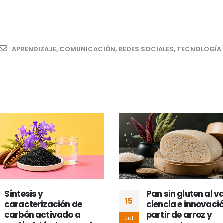
APRENDIZAJE
,
COMUNICACIÓN
,
REDES SOCIALES
,
TECNOLOGÍA
Pan sin gluten al vapor:
De residuos a enzi
02
ciencia e innovación a
una nueva forma d
partir de arroz y
aprovechar los
Jul