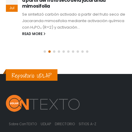
a partir del fruto seco de la jacaranda
mimosifolia
Jul
Se sintetizó carbón activado a partir del fruto seco de
Jacaranda mimosifolia mediante activación química
con H₃PO₄ (R=2) y activación...
READ MORE
Repositorio UDLAP
Sobre ConTEXTO
UDLAP
DIRECTORIO
SITIOS A-Z