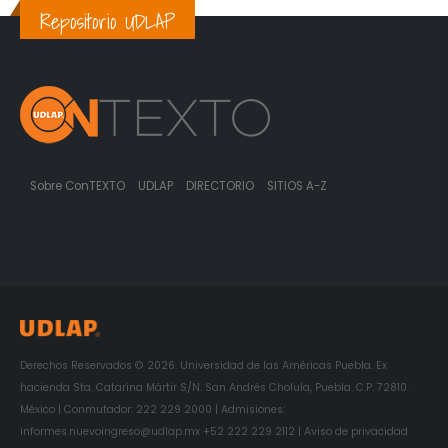
Repositorio UDLAP
Sobre ConTEXTO
UDLAP
DIRECTORIO
SITIOS A-Z
Derechos Reservados © 2026. Universidad de las Américas Puebla. Ex
hacienda Sta. Catarina Mártir S/N. San Andrés Cholula, Puebla. C.P. 72810.
México | Conmutador: 222 229 2000 | Admisiones:
informes.nuevoingreso@udlap.mx +52 222 229 2112 | Aviso de privacidad