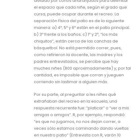
dividido por conos anaranjados para delimitar
el espacio que cada niñe, según el grado que
cursa, puede ocupar durante el recreo. La
separación física del patio es de la siguiente
manera: a) 4º, 5º y 6º están en el patio principal;
b) 3º frente a los baños; c) 1º y 2º, “los más
chiquitos”, están cerca de las canchas de
básquetbol. No está permitido correr, pues,
como refirieron la docente, las madres y los
padres entrevistados, se percibe que hay
muches niñes (800 aproximadamente) y, por tal
cantidad, es imposible que corran y jueguen
corriendo sin lastimar a alguien más.
Por su parte, al preguntar a les niñes qué
extrañaban del recreo en la escuela, una
respuesta recurrente fue: “platicar” o “ver a mis
amigas o amigos”. R, por ejemplo, respondió:
“es que no jugamos, no nos dejan correr, a
veces sólo estamos caminando dando vueltas
en nuestro patio” (Entrevista con R, varón 10