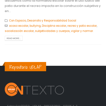
discutimos cómo la normativa escolar sobre el uso lúdico del
patio durante el recreo impacta en la construcción subjetiva y
en...
Con Espacio
,
Desarrollo y Responsabilidad Social
acoso escolar
,
bullying
,
Disciplina escolar
,
recreo y patio escolar
,
socialización escolar
,
subjetividades y cuerpos
,
vigilar y normar.
READ MORE...
Repositorio UDLAP