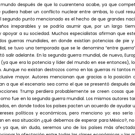
l mundo después de que la cuarentena acabe, ya que competir
e pudiera haber un conflicto nuclear entre ambas, lo cual resu
 El segundo punto mencionado es el hecho de que grandes naci
años irreparables y se podría asumir que, por un largo tie
 y apoyar a su sociedad. Muchos especialistas afirman que es
 dos guerras mundiales, en donde existían potencias de pie 
dial, se tuvo una temporada que se le denomina “entre guerr
tó salir adelante. En la segunda guerra mundial, de nuevo, Eur
U. (ya que era la potencia y líder del mundo en ese entonces), 
 Aunque no existan destrozos como en las guerras ni tantos 
nclusive mayor. Autores mencionan que gracias a la posición 
an a que el escenario sea como el que se presentó después de 
lecciones Trump perdiera probablemente se creen cosas que 
como fue en la segunda guerra mundial. Los mismos autores ta
dos, en donde todos los países pacten un acuerdo de ayudar uno
ereses políticos y económicos, pero menciono yo: eso sería 
an en esa situación ¿qué debemos de esperar para México?, no
nte ya que, sin duda, seremos uno de los países más afect
encionar la afectación entre todas las clases económicas y la