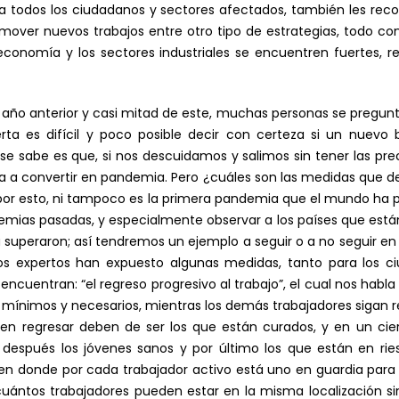
a todos los ciudadanos y sectores afectados, también les rec
over nuevos trabajos entre otro tipo de estrategias, todo con
 economía y los sectores industriales se encuentren fuertes, r
l año anterior y casi mitad de este, muchas personas se pregunta
rta es difícil y poco posible decir con certeza si un nuevo
se sabe es que, si nos descuidamos y salimos sin tener las pr
lva a convertir en pandemia. Pero ¿cuáles son las medidas q
por esto, ni tampoco es la primera pandemia que el mundo ha 
demias pasadas, y especialmente observar a los países que est
 la superaron; así tendremos un ejemplo a seguir o a no seguir 
os expertos han expuesto algunas medidas, tanto para los 
encuentran: “el regreso progresivo al trabajo”, el cual nos hab
 mínimos y necesarios, mientras los demás trabajadores sigan re
en regresar deben de ser los que están curados, y en un cie
, después los jóvenes sanos y por último los que están en ri
en donde por cada trabajador activo está uno en guardia para s
ántos trabajadores pueden estar en la misma localización si