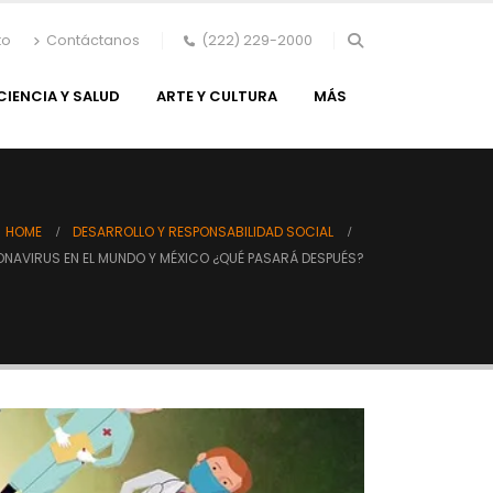
to
Contáctanos
(222) 229-2000
CIENCIA Y SALUD
ARTE Y CULTURA
MÁS
HOME
DESARROLLO Y RESPONSABILIDAD SOCIAL
ONAVIRUS EN EL MUNDO Y MÉXICO ¿QUÉ PASARÁ DESPUÉS?