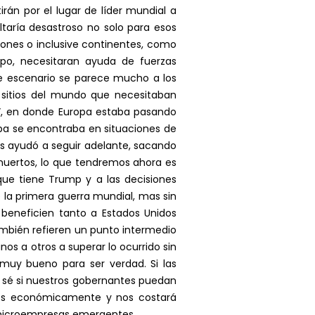
án por el lugar de líder mundial a
ltaría desastroso no solo para esos
ones o inclusive continentes, como
mpo, necesitaran ayuda de fuerzas
te escenario se parece mucho a los
y sitios del mundo que necesitaban
a”, en donde Europa estaba pasando
opa se encontraba en situaciones de
los ayudó a seguir adelante, sacando
muertos, lo que tendremos ahora es
que tiene Trump y a las decisiones
la primera guerra mundial, mas sin
beneficien tanto a Estados Unidos
mbién refieren un punto intermedio
s a otros a superar lo ocurrido sin
muy bueno para ser verdad. Si las
 sé si nuestros gobernantes puedan
ados económicamente y nos costará
s microempresas emergentes.