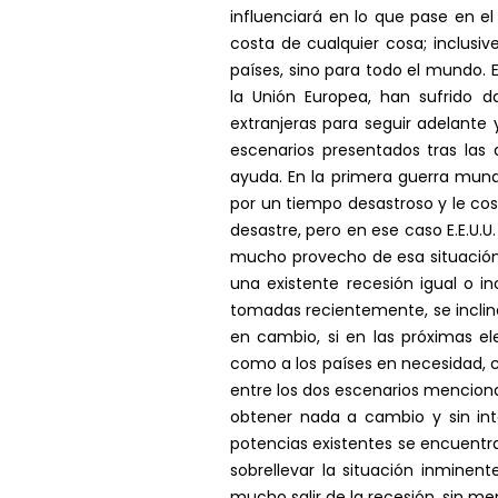
influenciará en lo que pase en e
costa de cualquier cosa; inclusiv
países, sino para todo el mundo.
la Unión Europea, han sufrido d
extranjeras para seguir adelante
escenarios presentados tras las
ayuda. En la primera guerra mun
por un tiempo desastroso y le cos
desastre, pero en ese caso E.E.U.
mucho provecho de esa situación.
una existente recesión igual o i
tomadas recientemente, se inclin
en cambio, si en las próximas e
como a los países en necesidad, 
entre los dos escenarios menciona
obtener nada a cambio y sin int
potencias existentes se encuentr
sobrellevar la situación inmine
mucho salir de la recesión, sin m