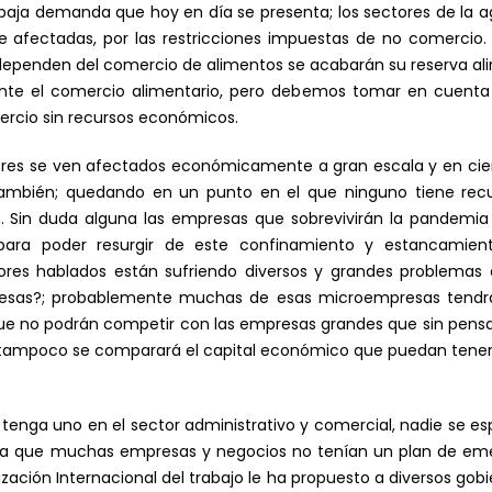
aja demanda que hoy en día se presenta; los sectores de la agr
 afectadas, por las restricciones impuestas de no comercio.
dependen del comercio de alimentos se acabarán su reserva ali
s ante el comercio alimentario, pero debemos tomar en cuent
ercio sin recursos económicos.
ores se ven afectados económicamente a gran escala y en cie
s también; quedando en un punto en el que ninguno tiene r
. Sin duda alguna las empresas que sobrevivirán la pandemia
para poder resurgir de este confinamiento y estancamient
tores hablados están sufriendo diversos y grandes problemas
esas?; probablemente muchas de esas microempresas tendrá
ue no podrán competir con las empresas grandes que sin pensar
 y tampoco se comparará el capital económico que puedan tener
 tenga uno en el sector administrativo y comercial, nadie se 
a que muchas empresas y negocios no tenían un plan de eme
ización Internacional del trabajo le ha propuesto a diversos gobi