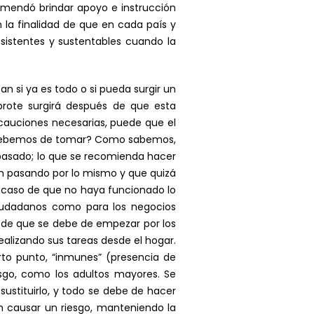
omendó brindar apoyo e instrucción
 la finalidad de que en cada país y
esistentes y sustentables cuando la
n si ya es todo o si pueda surgir un
 brote surgirá después de que esta
ecauciones necesarias, puede que el
ue debemos de tomar? Como sabemos,
pasado; lo que se recomienda hacer
án pasando por lo mismo y que quizá
en caso de que no haya funcionado lo
ciudadanos como para los negocios
la de que se debe de empezar por los
alizando sus tareas desde el hogar.
rto punto, “inmunes” (presencia de
esgo, como los adultos mayores. Se
ustituirlo, y todo se debe de hacer
n causar un riesgo, manteniendo la