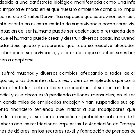
debido a una catástrofe biológica manifestada como una infe
importa el modo en el que nuestro ambiente cambia, lo impo
omo dice Charles Darwin “las especies que sobreviven son las 
té inscrita en nuestro instinto de supervivencia como seres vivo
daptación del ser humano puede ser adelantada o retrasada dep
s que el humano puede crear y destruir diversas cosas, incluyen
dándose quieto y esperando que todo se resuelva alrededor d
uchar por la supervivencia, y eso es de lo que muchos seres h
cen a adaptarse.
sufrirá muchos y diversos cambios, afectando a todas las clas
egocios, a los docentes, doctores, y demás empleados que cont
n afectados, entre ellos se encuentran: el sector turístico, e
ndial y que ahora está perdiendo millones mensuales; en el se
en donde miles de empleados trabajan y han suspendido sus ope
to financiero teniendo que indicar a sus trabajadores que
rre de fábricas; el sector de aviación es probablemente uno de 
hora con las restricciones impuestas. La Asociación de Transp
nes de dólares; en los sectores textil y fabricación de prendas d