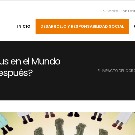
Sobre ConTex
INICIO
DESARROLLO Y RESPONSABILIDAD SOCIAL
rus en el Mundo
después?
EL IMPACTO DEL COR