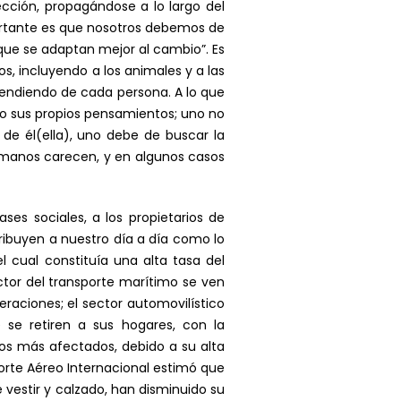
cción, propagándose a lo largo del
rtante es que nosotros debemos de
que se adaptan mejor al cambio”. Es
s, incluyendo a los animales y a las
endiendo de cada persona. A lo que
do sus propios pensamientos; uno no
e él(ella), uno debe de buscar la
umanos carecen, y en algunos casos
es sociales, a los propietarios de
ribuyen a nuestro día a día como lo
l cual constituía una alta tasa del
ctor del transporte marítimo se ven
raciones; el sector automovilístico
 se retiren a sus hogares, con la
los más afectados, debido a su alta
orte Aéreo Internacional estimó que
e vestir y calzado, han disminuido su