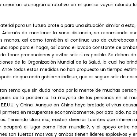
 crear un cronograma rotativo en el que se vayan rolando los
terial para un futuro brote o para una situación similar a esta,
 Además de mantener la sana distancia, se recomienda aum
as manos, así como también el continuo uso de cubrebocas e
 una ropa para el hogar, así como el lavado constante de amba
e de tener precauciones y evitar salir si es posible. Se deben d
iones de la Organización Mundial de la Salud, la cual ha brin
ar. Ante todas estas medidas no han propuesto un tiempo estim
és de que cada gobierno indique, que es seguro salir de casa, 
ran tema que sin duda ronda por la mente de muchas personas
espués de la pandemia. La mayoría de las personas en el m
.E.U.U. y China. Aunque en China haya brotado el virus causan
l primero en recuperarse económicamente, por otro lado, no de
dos. Teniendo claro eso, existen diversas fuentes que infieren 
n ocupará el lugar como líder mundial?, y el apoyo entre na
s son fuerzas masivas y ambas tienen líderes explosivos y en