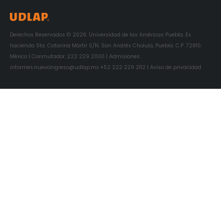
Derechos Reservados © 2026. Universidad de las Américas Puebla. Ex
hacienda Sta. Catarina Mártir S/N. San Andrés Cholula, Puebla. C.P. 72810.
México | Conmutador: 222 229 2000 | Admisiones:
informes.nuevoingreso@udlap.mx +52 222 229 2112 | Aviso de privacidad