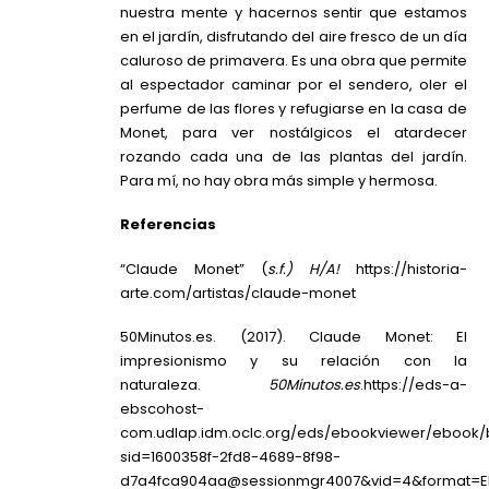
nuestra mente y hacernos sentir que estamos
en el jardín, disfrutando del aire fresco de un día
caluroso de primavera. Es una obra que permite
al espectador caminar por el sendero, oler el
perfume de las flores y refugiarse en la casa de
Monet, para ver nostálgicos el atardecer
rozando cada una de las plantas del jardín.
Para mí, no hay obra más simple y hermosa.
Referencias
“Claude Monet” (
s.f.)
H/A!
https://historia-
arte.com/artistas/claude-monet
50Minutos.es. (2017). Claude Monet: El
impresionismo y su relación con la
naturaleza.
50Minutos.es
.
https://eds-a-
ebscohost-
com.udlap.idm.oclc.org/eds/ebookviewer/ebook
sid=1600358f-2fd8-4689-8f98-
d7a4fca904aa@sessionmgr4007&vid=4&format=EK