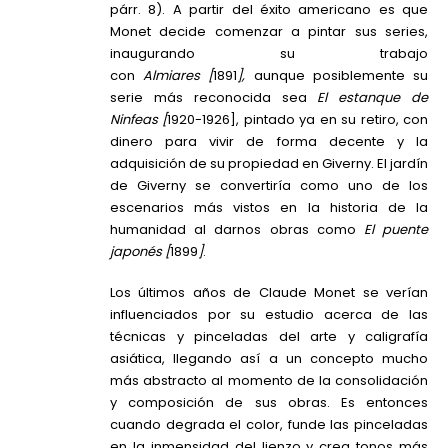
párr. 8). A partir del éxito americano es que
Monet decide comenzar a pintar sus series,
inaugurando su trabajo
con
Almiares [
1891
],
aunque posiblemente su
serie más reconocida sea
El estanque de
Ninfeas [
1920-1926], pintado ya en su retiro, con
dinero para vivir de forma decente y la
adquisición de su propiedad en Giverny. El jardín
de Giverny se convertiría como uno de los
escenarios más vistos en la historia de la
humanidad al darnos obras como
El puente
japonés [
1899
]
.
Los últimos años de Claude Monet se verían
influenciados por su estudio acerca de las
técnicas y pinceladas del arte y caligrafía
asiática, llegando así a un concepto mucho
más abstracto al momento de la consolidación
y composición de sus obras. Es entonces
cuando degrada el color, funde las pinceladas
en la inmensidad del lienzo y crea tonos más