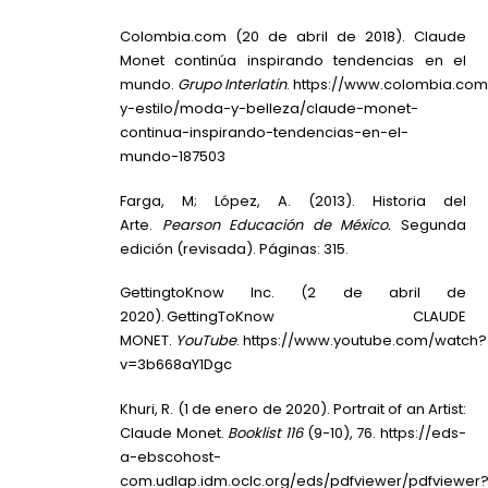
Colombia.com (20 de abril de 2018). Claude
Monet continúa inspirando tendencias en el
mundo.
Grupo Interlatin
.
https://www.colombia.com
y-estilo/moda-y-belleza/claude-monet-
continua-inspirando-tendencias-en-el-
mundo-187503
Farga, M; López, A. (2013). Historia del
Arte.
Pearson Educación de México.
Segunda
edición (revisada). Páginas: 315.
GettingtoKnow Inc. (2 de abril de
2020). GettingToKnow CLAUDE
MONET.
YouTube
.
https://www.youtube.com/watch?
v=3b668aY1Dgc
Khuri, R. (1 de enero de 2020). Portrait of an Artist:
Claude Monet.
Booklist 116
(9-10), 76.
https://eds-
a-ebscohost-
com.udlap.idm.oclc.org/eds/pdfviewer/pdfviewer