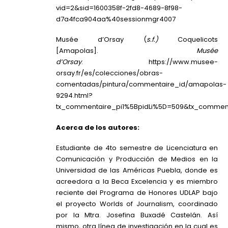
vid=2&sid=1600358f-2fd8-4689-8f98-
d7a4fca904aa%40sessionmgr4007
Musée d’Orsay (
s.f.)
Coquelicots
[Amapolas].
Musée
d’Orsay
.
https://www.musee-
orsay.fr/es/colecciones/obras-
comentadas/pintura/commentaire_id/amapolas-
9294.html?
tx_commentaire_pi1%5BpidLi%5D=509&tx_comme
Acerca de los autores:
Estudiante de 4to semestre de Licenciatura en
Comunicación y Producción de Medios en la
Universidad de las Américas Puebla, donde es
acreedora a la Beca Excelencia y es miembro
reciente del Programa de Honores UDLAP bajo
el proyecto
Worlds of Journalism
, coordinado
por la Mtra. Josefina Buxadé Castelán. Así
mismo, otra línea de investigación en la cual es