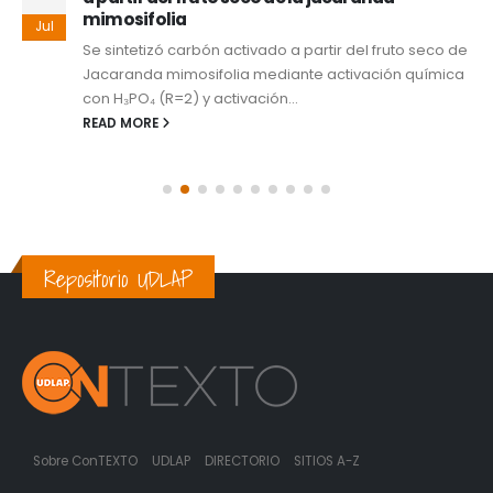
mimosifolia
Jul
Se sintetizó carbón activado a partir del fruto seco de
Jacaranda mimosifolia mediante activación química
con H₃PO₄ (R=2) y activación...
READ MORE
Repositorio UDLAP
Sobre ConTEXTO
UDLAP
DIRECTORIO
SITIOS A-Z