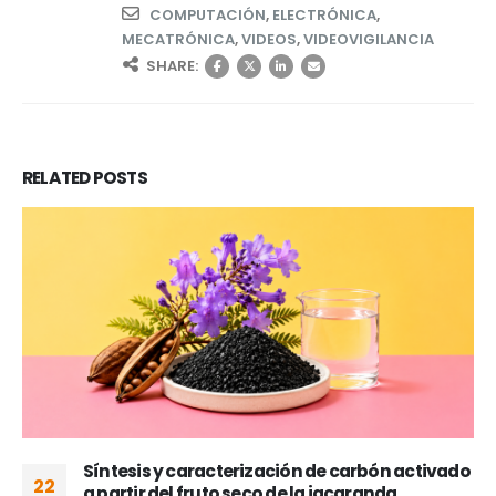
COMPUTACIÓN
,
ELECTRÓNICA
,
MECATRÓNICA
,
VIDEOS
,
VIDEOVIGILANCIA
SHARE:
RELATED
POSTS
Síntesis y caracterización de carbón activado
22
a partir del fruto seco de la jacaranda