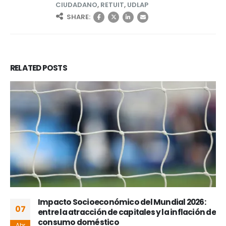
CIUDADANO
,
RETUIT
,
UDLAP
SHARE:
RELATED
POSTS
Impacto Socioeconómico del Mundial 2026:
07
entre la atracción de capitales y la inflación de
consumo doméstico
Abr