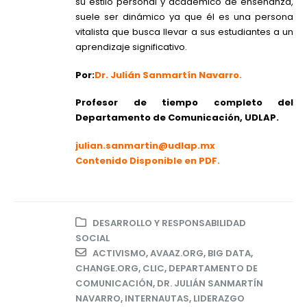
su estilo personal y académico de enseñanza,
suele ser dinámico ya que él es una persona
vitalista que busca llevar a sus estudiantes a un
aprendizaje significativo.
Por:
Dr. Julián Sanmartín Navarro.
Profesor de tiempo completo del
Departamento de Comunicación, UDLAP.
julian.sanmartin@udlap.mx
Contenido Disponible en PDF.
DESARROLLO Y RESPONSABILIDAD
SOCIAL
ACTIVISMO
,
AVAAZ.ORG
,
BIG DATA
,
CHANGE.ORG
,
CLIC
,
DEPARTAMENTO DE
COMUNICACIÓN
,
DR. JULIÁN SANMARTÍN
NAVARRO
,
INTERNAUTAS
,
LIDERAZGO