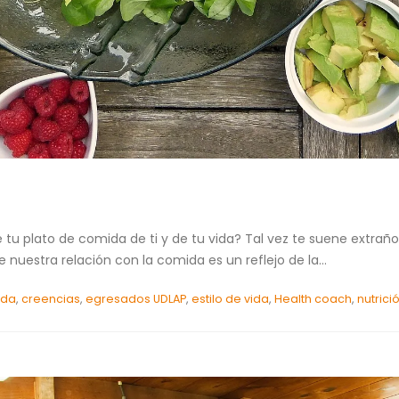
tu plato de comida de ti y de tu vida? Tal vez te suene extraño
 nuestra relación con la comida es un reflejo de la...
ida
,
creencias
,
egresados UDLAP
,
estilo de vida
,
Health coach
,
nutrici