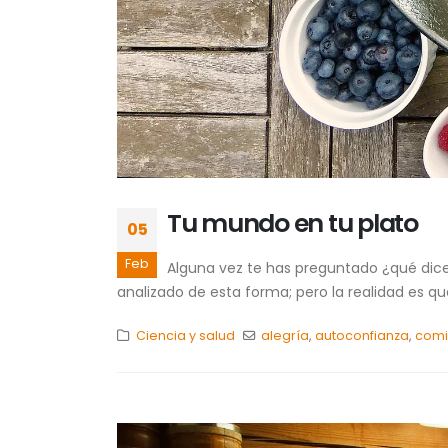
Tu mundo en tu plato
05
Feb
Alguna vez te has preguntado ¿qué dice 
analizado de esta forma; pero la realidad es que
Ciencia y salud
alegría
,
autoconfianza
,
com