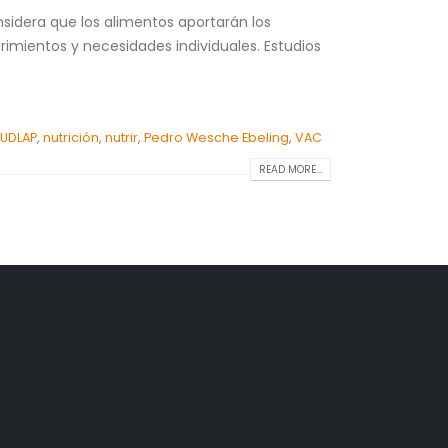
nsidera que los alimentos aportarán los
rimientos y necesidades individuales. Estudios
 UDLAP
,
nutrición
,
nutrir
,
Pedro Wesche Ebeling
,
VAC
READ MORE...