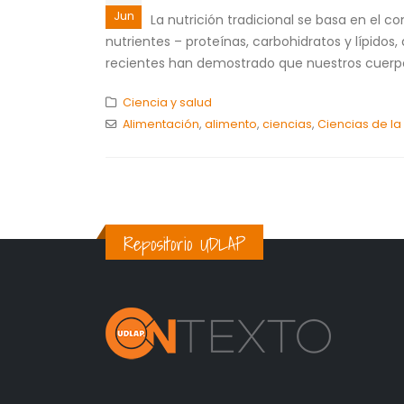
Jun
La nutrición tradicional se basa en el 
nutrientes – proteínas, carbohidratos y lípido
recientes han demostrado que nuestros cuerpo
Ciencia y salud
Alimentación
,
alimento
,
ciencias
,
Ciencias de la
Repositorio UDLAP