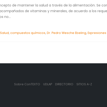
concepto de mantener la salud a través de la alimentación. Se co
s, acompañados de vitaminas y minerales, de acuerdo a los reque
s no...
 Salud
,
compuestos químicos
,
Dr. Pedro Wesche Ebeling
,
Expresiones
Sobre ConTEXTO
UDLAP
DIRECTORIO
SITIOS A-Z