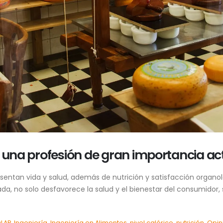
, una profesión de gran importancia act
esentan vida y salud, además de nutrición y satisfacción organ
a, no solo desfavorece la salud y el bienestar del consumidor, 
DLAP
,
Ingeniería
,
Ingeniería en Alimentos
,
nivel calórico
,
nutrición
,
Opin