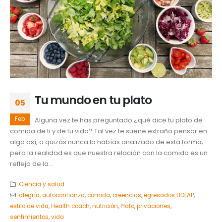
Tu mundo en tu plato
05
Feb
Alguna vez te has preguntado ¿qué dice tu plato de
comida de ti y de tu vida? Tal vez te suene extraño pensar en
algo así, o quizás nunca lo habías analizado de esta forma;
pero la realidad es que nuestra relación con la comida es un
reflejo de la...
Ciencia y salud
alegría
,
autoconfianza
,
comida
,
creencias
,
egresados UDLAP
,
estilo de vida
,
Health coach
,
nutrición
,
Plato
,
privaciones
,
sentimientos
,
vida