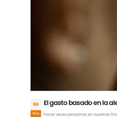
El gasto basado en la al
06
May
Pocas veces pensamos en nuestras finanz