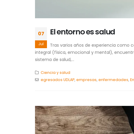
El entorno es salud
07
Jul
Tras varios años de experiencia como co
integral (física, emocional y mental), encuent
sistema de salud,...
Ciencia y salud
egresados UDLAP
,
empresas
,
enfermedades
,
E