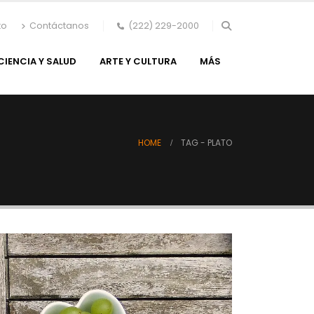
to
Contáctanos
(222) 229-2000
CIENCIA Y SALUD
ARTE Y CULTURA
MÁS
HOME
TAG -
PLATO