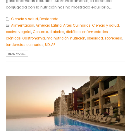
gastronómicas actuales. Afortunadamente, la dietética
conjugada con la nutrición nos ha mostrado equilibrio,...
Ciencia y salud
,
Destacada
Alimentación
,
Amércia Latina
,
Artes Culinarias
,
Ciencia y salud
,
cocina vegetal
,
Contexto
,
diabetes
,
dietética
,
enfermedades
crónicas
,
Gastronomia
,
malnutrición
,
nutrición
,
obesidad
,
sobrepeso
,
tendencias culinarias
,
UDLAP
READ MORE...