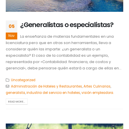
¿Generalistas o especialistas?
05
Nov
La enseñanza de materias fundamentales en una
licenciatura pero que en otras son herramientas, lleva a
considerar quién las imparte: ¿un generalista o un
especialista? El caso de la contabilidad es un ejemplo,
representada por «Contabilidad: financiera, de costos y
gerencial», debe pensarse quién estará a cargo de ellas en...
Uncategorized
Administración de Hoteles y Restaurantes
,
Artes Culinarias
,
generalista
,
industria del servicio en hoteles
,
visión empleadora.
READ MORE...