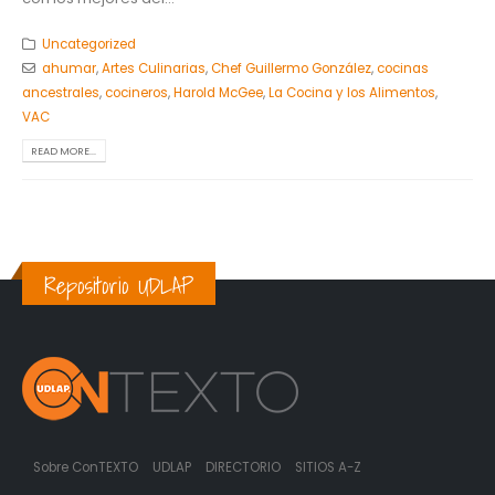
Uncategorized
ahumar
,
Artes Culinarias
,
Chef Guillermo González
,
cocinas
ancestrales
,
cocineros
,
Harold McGee
,
La Cocina y los Alimentos
,
VAC
READ MORE...
Repositorio UDLAP
Sobre ConTEXTO
UDLAP
DIRECTORIO
SITIOS A-Z