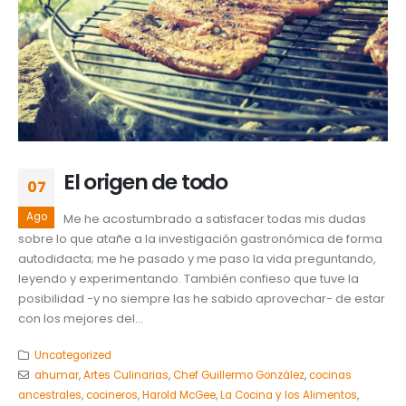
El origen de todo
07
Ago
Me he acostumbrado a satisfacer todas mis dudas
sobre lo que atañe a la investigación gastronómica de forma
autodidacta; me he pasado y me paso la vida preguntando,
leyendo y experimentando. También confieso que tuve la
posibilidad -y no siempre las he sabido aprovechar- de estar
con los mejores del...
Uncategorized
ahumar
,
Artes Culinarias
,
Chef Guillermo González
,
cocinas
ancestrales
,
cocineros
,
Harold McGee
,
La Cocina y los Alimentos
,