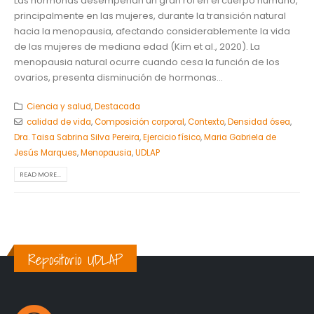
Las hormonas desempeñan un gran rol en el cuerpo humano,
principalmente en las mujeres, durante la transición natural
hacia la menopausia, afectando considerablemente la vida
de las mujeres de mediana edad (Kim et al., 2020). La
menopausia natural ocurre cuando cesa la función de los
ovarios, presenta disminución de hormonas...
Ciencia y salud
,
Destacada
calidad de vida
,
Composición corporal
,
Contexto
,
Densidad ósea
,
Dra. Taisa Sabrina Silva Pereira
,
Ejercicio físico
,
Maria Gabriela de
Jesús Marques
,
Menopausia
,
UDLAP
READ MORE...
Repositorio UDLAP