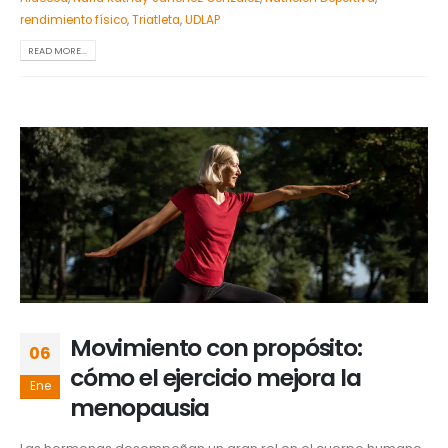
rendimiento físico
,
Triatleta
,
UDLAP
READ MORE...
Movimiento con propósito:
06
cómo el ejercicio mejora la
Ene
menopausia