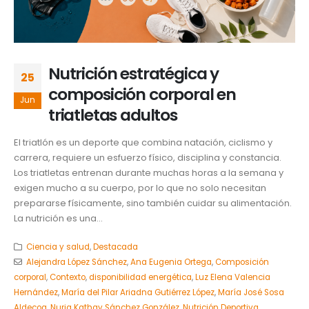
Nutrición estratégica y
25
composición corporal en
Jun
triatletas adultos
El triatlón es un deporte que combina natación, ciclismo y
carrera, requiere un esfuerzo físico, disciplina y constancia.
Los triatletas entrenan durante muchas horas a la semana y
exigen mucho a su cuerpo, por lo que no solo necesitan
prepararse físicamente, sino también cuidar su alimentación.
La nutrición es una...
Ciencia y salud
,
Destacada
Alejandra López Sánchez
,
Ana Eugenia Ortega
,
Composición
corporal
,
Contexto
,
disponibilidad energética
,
Luz Elena Valencia
Hernández
,
María del Pilar Ariadna Gutiérrez López
,
María José Sosa
Aldecoa
,
Nuria Kathay Sánchez González
,
Nutrición Deportiva
,