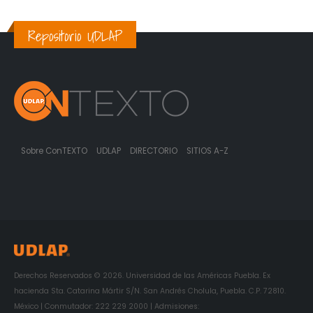
Repositorio UDLAP
Sobre ConTEXTO
UDLAP
DIRECTORIO
SITIOS A-Z
Derechos Reservados © 2026. Universidad de las Américas Puebla. Ex
hacienda Sta. Catarina Mártir S/N. San Andrés Cholula, Puebla. C.P. 72810.
México | Conmutador: 222 229 2000 | Admisiones: