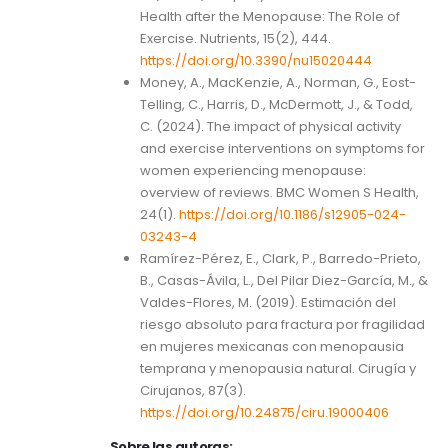
Health after the Menopause: The Role of
Exercise. Nutrients, 15(2), 444.
https://doi.org/10.3390/nu15020444
Money, A., MacKenzie, A., Norman, G., Eost-
Telling, C., Harris, D., McDermott, J., & Todd,
C. (2024). The impact of physical activity
and exercise interventions on symptoms for
women experiencing menopause:
overview of reviews. BMC Women S Health,
24(1).
https://doi.org/10.1186/s12905-024-
03243-4
Ramírez-Pérez, E., Clark, P., Barredo-Prieto,
B., Casas-Ávila, L., Del Pilar Diez-García, M., &
Valdes-Flores, M. (2019). Estimación del
riesgo absoluto para fractura por fragilidad
en mujeres mexicanas con menopausia
temprana y menopausia natural. Cirugía y
Cirujanos, 87(3).
https://doi.org/10.24875/ciru.19000406
Sobre las autoras: