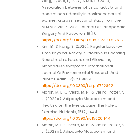
Yang, T., Xue, L., Tu, Y., & Ma, T. (2023).
Association between physical activity and
bone mineral density in postmenopausal
women: a cross-sectional study from the
NHANES 2007–2018. Journal Of Orthopaedic
Surgery And Research, 18(1).
https://doi.org/10.1186/s13018-023-03976-2
Kim, B., & Kang, S. (2020). Regular Leisure-
Time Physical Activity is Effective in Boosting
Neurotrophic Factors and Alleviating
Menopause Symptoms. International
Journal Of Environmental Research And
Public Health, 17(22), 8624.
https://doi.org/10.3390/ijerph17228624
Marsh, M. L., Oliveira, M. N., & Vieira-Potter, V.
J. (2023a). Adipocyte Metabolism and
Health after the Menopause: The Role of
Exercise. Nutrients, 15(2), 444.
https://doi.org/10.3390/nu15020444
Marsh, M. L., Oliveira, M. N., & Vieira-Potter, V.
J. (2023b). Adipocyte Metabolism and