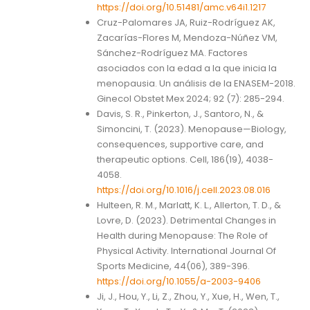
https://doi.org/10.51481/amc.v64i1.1217
Cruz-Palomares JA, Ruiz-Rodríguez AK,
Zacarías-Flores M, Mendoza-Núñez VM,
Sánchez-Rodríguez MA. Factores
asociados con la edad a la que inicia la
menopausia. Un análisis de la ENASEM-2018.
Ginecol Obstet Mex 2024; 92 (7): 285-294.
Davis, S. R., Pinkerton, J., Santoro, N., &
Simoncini, T. (2023). Menopause—Biology,
consequences, supportive care, and
therapeutic options. Cell, 186(19), 4038-
4058.
https://doi.org/10.1016/j.cell.2023.08.016
Hulteen, R. M., Marlatt, K. L., Allerton, T. D., &
Lovre, D. (2023). Detrimental Changes in
Health during Menopause: The Role of
Physical Activity. International Journal Of
Sports Medicine, 44(06), 389-396.
https://doi.org/10.1055/a-2003-9406
Ji, J., Hou, Y., Li, Z., Zhou, Y., Xue, H., Wen, T.,