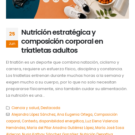
Nutrición estratégica y
25
composición corporal en
Jun
triatletas adultos
El triatlón es un deporte que combina natación, ciclismo y
carrera, requiere un esfuerzo físico, disciplina y constancia.
Los triatletas entrenan durante muchas horas a la semana y
exigen mucho a su cuerpo, por lo que no solo necesitan
prepararse físicamente, sino también cuidar su alimentación.
La nutrición es una...
Ciencia y salud
,
Destacada
Alejandra López Sánchez
,
Ana Eugenia Ortega
,
Composición
corporal
,
Contexto
,
disponibilidad energética
,
Luz Elena Valencia
Hernández
,
María del Pilar Ariadna Gutiérrez López
,
María José Sosa
Aldecoa
,
Nuria Kathay Sánchez González
,
Nutrición Deportiva
,