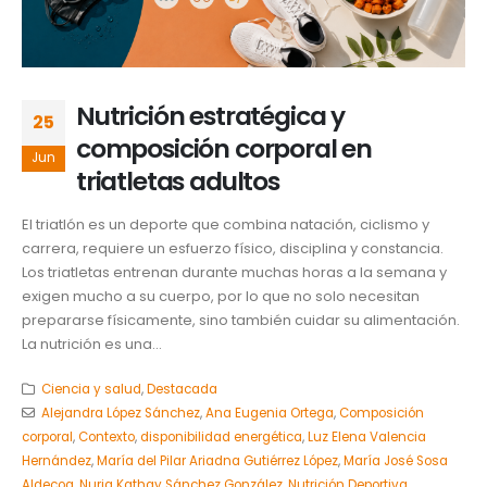
Nutrición estratégica y
25
composición corporal en
Jun
triatletas adultos
El triatlón es un deporte que combina natación, ciclismo y
carrera, requiere un esfuerzo físico, disciplina y constancia.
Los triatletas entrenan durante muchas horas a la semana y
exigen mucho a su cuerpo, por lo que no solo necesitan
prepararse físicamente, sino también cuidar su alimentación.
La nutrición es una...
Ciencia y salud
,
Destacada
Alejandra López Sánchez
,
Ana Eugenia Ortega
,
Composición
corporal
,
Contexto
,
disponibilidad energética
,
Luz Elena Valencia
Hernández
,
María del Pilar Ariadna Gutiérrez López
,
María José Sosa
Aldecoa
,
Nuria Kathay Sánchez González
,
Nutrición Deportiva
,