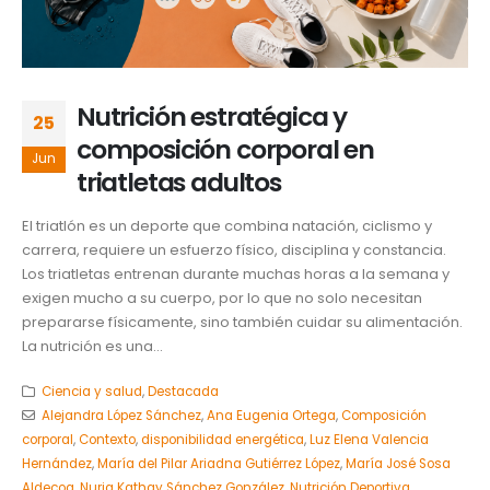
Nutrición estratégica y
25
composición corporal en
Jun
triatletas adultos
El triatlón es un deporte que combina natación, ciclismo y
carrera, requiere un esfuerzo físico, disciplina y constancia.
Los triatletas entrenan durante muchas horas a la semana y
exigen mucho a su cuerpo, por lo que no solo necesitan
prepararse físicamente, sino también cuidar su alimentación.
La nutrición es una...
Ciencia y salud
,
Destacada
Alejandra López Sánchez
,
Ana Eugenia Ortega
,
Composición
corporal
,
Contexto
,
disponibilidad energética
,
Luz Elena Valencia
Hernández
,
María del Pilar Ariadna Gutiérrez López
,
María José Sosa
Aldecoa
,
Nuria Kathay Sánchez González
,
Nutrición Deportiva
,