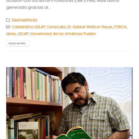
ocasión con los libros Profesores y Be y Pies, éste último
generado gracias al...
Deshabilitada
Catedrático UDLAP
,
Conaculta
,
Dr. Gabriel Wolfson Reyes
,
FONCA
,
libros
,
UDLAP
,
Universidad de las Américas Puebla
READ MORE...