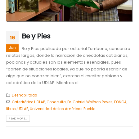
Be y Pies
16
Jun
Be y Pies publicado por editorial Tumbona, concentra
relatos largos, donde la narración de anécdotas cotidianas,
poblanas y actuales son los elementos esenciales, pues
“parten de situaciones locales, ya que no podría escribir de
algo que no conozco bien”, expresa el escritor poblano y
catedrático de la UDLAP. Mientras el...
Deshabilitada
Catedrático UDLAP
,
Conaculta
,
Dr. Gabriel Wolfson Reyes
,
FONCA
,
libros
,
UDLAP
,
Universidad de las Américas Puebla
READ MORE...