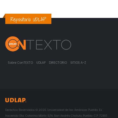
Repositorio UDLAP
Sobre ConTEXTO
UDLAP
DIRECTORIO
SITIOS A-Z
Derechos Reservados © 2026. Universidad de las Américas Puebla. Ex
hacienda Sta. Catarina Mártir S/N. San Andrés Cholula, Puebla. C.P. 72810.