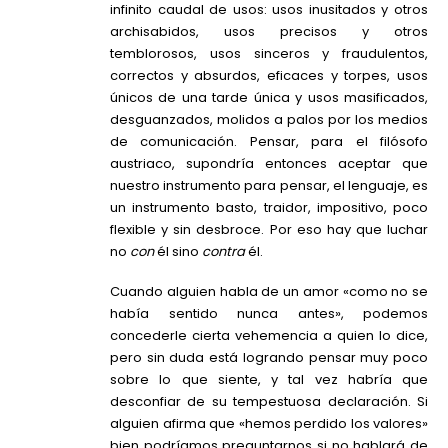
infinito caudal de usos: usos inusitados y otros
archisabidos, usos precisos y otros
temblorosos, usos sinceros y fraudulentos,
correctos y absurdos, eficaces y torpes, usos
únicos de una tarde única y usos masificados,
desguanzados, molidos a palos por los medios
de comunicación. Pensar, para el filósofo
austriaco, supondría entonces aceptar que
nuestro instrumento para pensar, el lenguaje, es
un instrumento basto, traidor, impositivo, poco
flexible y sin desbroce. Por eso hay que luchar
no
con
él sino
contra
él.
Cuando alguien habla de un amor «como no se
había sentido nunca antes», podemos
concederle cierta vehemencia a quien lo dice,
pero sin duda está logrando pensar muy poco
sobre lo que siente, y tal vez habría que
desconfiar de su tempestuosa declaración. Si
alguien afirma que «hemos perdido los valores»
bien podríamos preguntarnos si no hablará de