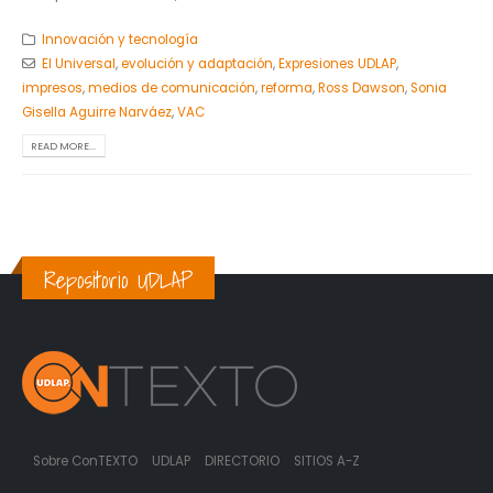
Innovación y tecnología
El Universal
,
evolución y adaptación
,
Expresiones UDLAP
,
impresos
,
medios de comunicación
,
reforma
,
Ross Dawson
,
Sonia
Gisella Aguirre Narváez
,
VAC
READ MORE...
Repositorio UDLAP
Sobre ConTEXTO
UDLAP
DIRECTORIO
SITIOS A-Z