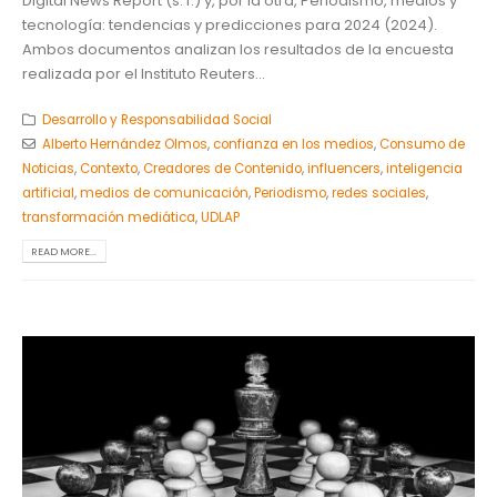
Digital News Report (s. f.) y, por la otra, Periodismo, medios y
tecnología: tendencias y predicciones para 2024 (2024).
Ambos documentos analizan los resultados de la encuesta
realizada por el Instituto Reuters...
Desarrollo y Responsabilidad Social
Alberto Hernández Olmos
,
confianza en los medios
,
Consumo de
Noticias
,
Contexto
,
Creadores de Contenido
,
influencers
,
inteligencia
artificial
,
medios de comunicación
,
Periodismo
,
redes sociales
,
transformación mediática
,
UDLAP
READ MORE...