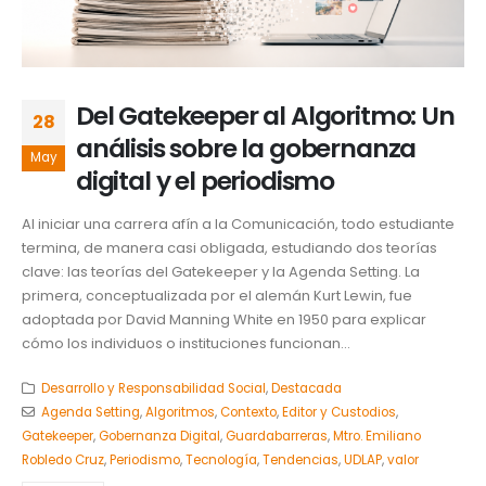
Del Gatekeeper al Algoritmo: Un
28
análisis sobre la gobernanza
May
digital y el periodismo
Al iniciar una carrera afín a la Comunicación, todo estudiante
termina, de manera casi obligada, estudiando dos teorías
clave: las teorías del Gatekeeper y la Agenda Setting. La
primera, conceptualizada por el alemán Kurt Lewin, fue
adoptada por David Manning White en 1950 para explicar
cómo los individuos o instituciones funcionan...
Desarrollo y Responsabilidad Social
,
Destacada
Agenda Setting
,
Algoritmos
,
Contexto
,
Editor y Custodios
,
Gatekeeper
,
Gobernanza Digital
,
Guardabarreras
,
Mtro. Emiliano
Robledo Cruz
,
Periodismo
,
Tecnología
,
Tendencias
,
UDLAP
,
valor