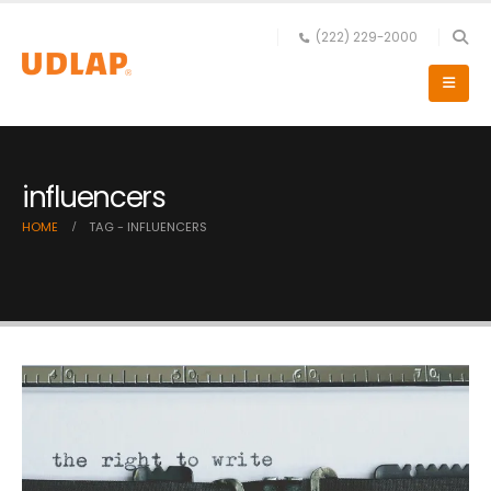
(222) 229-2000
influencers
HOME
TAG -
INFLUENCERS