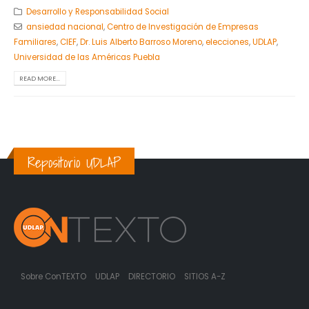
Desarrollo y Responsabilidad Social
ansiedad nacional
,
Centro de Investigación de Empresas
Familiares
,
CIEF
,
Dr. Luis Alberto Barroso Moreno
,
elecciones
,
UDLAP
,
Universidad de las Américas Puebla
READ MORE...
Repositorio UDLAP
Sobre ConTEXTO
UDLAP
DIRECTORIO
SITIOS A-Z