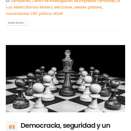
campañas
,
Centro de Investigación de Empresas Familiares
,
Dr.
Luis Alberto Barroso Moreno
,
elecciones
,
ideales globales
,
nacionalistas CIEF
,
política
,
UDLAP
READ MORE...
Democracia, seguridad y un
03