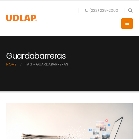
(222) 229-2000
Guardabarreras
HOME
TAG -
GUARDABARRERAS