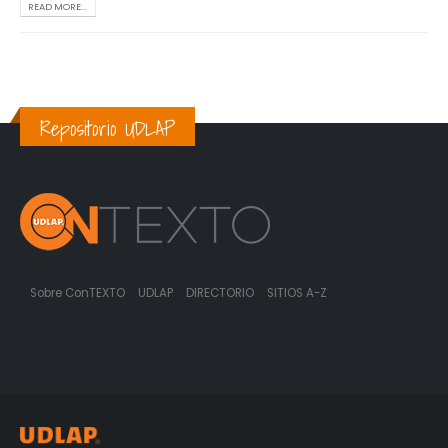
READ MORE...
Repositorio UDLAP
Sobre ConTEXTO
UDLAP
DIRECTORIO
SITIOS A-Z