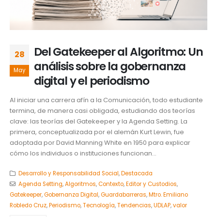
Del Gatekeeper al Algoritmo: Un
28
análisis sobre la gobernanza
May
digital y el periodismo
Al iniciar una carrera afín a la Comunicación, todo estudiante
termina, de manera casi obligada, estudiando dos teorías
clave: las teorías del Gatekeeper y la Agenda Setting. La
primera, conceptualizada por el alemán Kurt Lewin, fue
adoptada por David Manning White en 1950 para explicar
cómo los individuos o instituciones funcionan...
Desarrollo y Responsabilidad Social
,
Destacada
Agenda Setting
,
Algoritmos
,
Contexto
,
Editor y Custodios
,
Gatekeeper
,
Gobernanza Digital
,
Guardabarreras
,
Mtro. Emiliano
Robledo Cruz
,
Periodismo
,
Tecnología
,
Tendencias
,
UDLAP
,
valor