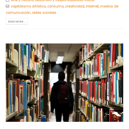
Arte y cultura
,
Desarrollo y Responsabilidad Social
capitalismo artístico
,
consumo
,
creatividad
,
Internet
,
medios de
comunicación
,
redes sociales
READ MORE...