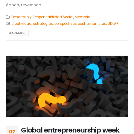
época, revelando...
Desarrollo y Responsabilidad Social
,
Memoria
creatividad
,
estrategias
,
perspectivas poshumanistas
,
UDLAP
READ MORE...
Global entrepreneurship week
07