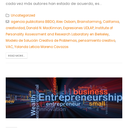
cada vez más autores han estado de acuerdo, es...
Uncategorized
agencia publicitaria BBDO
,
Alex Osborn
,
Brainstorming
,
California
,
creatividad
,
Donald N. MacKinnon
,
Expresiones UDLAP
,
Institute of
Personality Assessment and Research Laboratory en Berkeley
,
Modelo de Solución Creativa de Problemas
,
pensamiento creativo
,
VAC
,
Yolanda Leticia Moreno Cavazos
READ MORE...