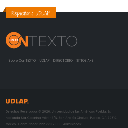
Repositorio UDLAP
Sobre ConTEXTO
UDLAP
DIRECTORIO
SITIOS A-Z
Derechos Reservados © 2026. Universidad de las Américas Puebla. Ex
hacienda Sta. Catarina Mártir S/N. San Andrés Cholula, Puebla. C.P. 72810.
México | Conmutador: 222 229 2000 | Admisiones: