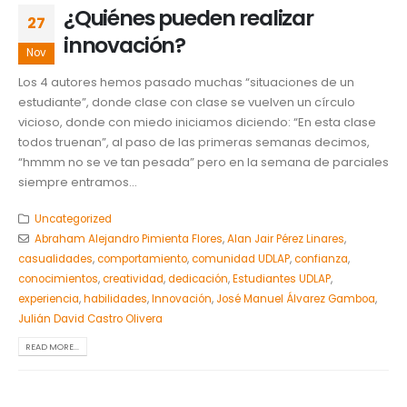
¿Quiénes pueden realizar
27
innovación?
Nov
Los 4 autores hemos pasado muchas “situaciones de un
estudiante”, donde clase con clase se vuelven un círculo
vicioso, donde con miedo iniciamos diciendo: “En esta clase
todos truenan”, al paso de las primeras semanas decimos,
“hmmm no se ve tan pesada” pero en la semana de parciales
siempre entramos...
Uncategorized
Abraham Alejandro Pimienta Flores
,
Alan Jair Pérez Linares
,
casualidades
,
comportamiento
,
comunidad UDLAP
,
confianza
,
conocimientos
,
creatividad
,
dedicación
,
Estudiantes UDLAP
,
experiencia
,
habilidades
,
Innovación
,
José Manuel Álvarez Gamboa
,
Julián David Castro Olivera
READ MORE...