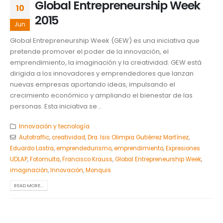
Global Entrepreneurship Week
10
2015
Jun
Global Entrepreneurship Week (GEW) es una iniciativa que
pretende promover el poder de la innovación, el
emprendimiento, la imaginación y la creatividad. GEW está
dirigida a los innovadores y emprendedores que lanzan
nuevas empresas aportando ideas, impulsando el
crecimiento económico y ampliando el bienestar de las
personas. Esta iniciativa se...
Innovación y tecnología
Autotraffic
,
creatividad
,
Dra. Isis Olimpia Gutiérrez Martínez
,
Eduardo Lastra
,
emprendedurismo
,
emprendimiento
,
Expresiones
UDLAP
,
Fotomulta
,
Francisco Krauss
,
Global Entrepreneurship Week
,
imaginación
,
Innovación
,
Monquis
READ MORE...