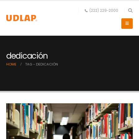
(222) 229-2000
dedicación
HOME
TAG -
DEDICACIÓN