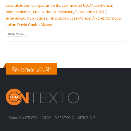
casualidades
,
comportamiento
,
comunidad UDLAP
,
confianza
,
conocimientos
,
creatividad
,
dedicación
,
Estudiantes UDLAP
,
experiencia
,
habilidades
,
Innovación
,
José Manuel Álvarez Gamboa
,
Julián David Castro Olivera
READ MORE...
Repositorio UDLAP
Sobre ConTEXTO
UDLAP
DIRECTORIO
SITIOS A-Z