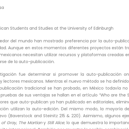
sa
can Students and Studies at the University of Edinburgh
edor del mundo han mostrado preferencia por la auto-publica
bilidad. Aunque en estos momentos diferentes proyectos están 
exicanos necesitan utilizar recursos y plataformas creadas en
arse de la auto-publicación.
estigación fue determinar si promover la auto-publicación o
 y lectores mexicanos. Mientras el nuevo método se ha definid
ublicación tradicional se han probado, en México todavía no 
s pruebas de sus ventajas se hallan en el artículo “Who are the 
ores que auto-publican ya han publicado en editoriales, elimina
ción utilizan la auto-edición. Del mismo modo, la mayoría 
vo (Baverstock and Steinitz 215 & 220). Asimismo, algunos ejem
 of Gray
,
The Martian
y
Still Alice
; lo que demuestra la importan