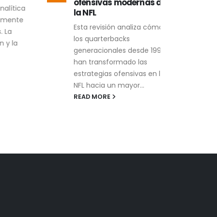
ofensivas modernas de
Com
ítica
la NFL
que 
ente
Esta revisión analiza cómo
cara
a
los quarterbacks
enra
 la
generacionales desde 1999
una 
han transformado las
emba
estrategias ofensivas en la
polít
NFL hacia un mayor...
REA
READ MORE