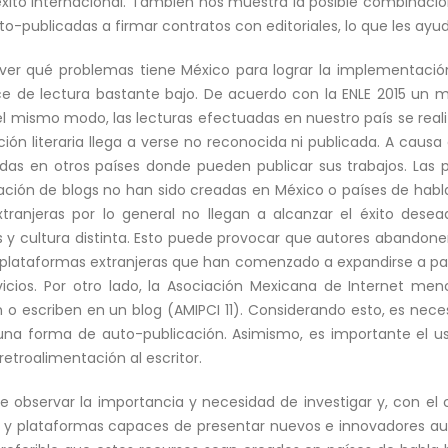
éxito internacional. También nos muestra la posible combinaci
o-publicadas a firmar contratos con editoriales, lo que les ayu
ver qué problemas tiene México para lograr la implementación
ce de lectura bastante bajo. De acuerdo con la ENLE 2015 un m
l mismo modo, las lecturas efectuadas en nuestro país se real
ación literaria llega a verse no reconocida ni publicada. A cau
das en otros países donde pueden publicar sus trabajos. Las
eación de blogs no han sido creadas en México o países de habl
tranjeras por lo general no llegan a alcanzar el éxito dese
 y cultura distinta. Esto puede provocar que autores abandone
 plataformas extranjeras que han comenzado a expandirse a p
cios. Por otro lado, la Asociación Mexicana de Internet men
 o escriben en un blog (AMIPCI 11). Considerando esto, es neces
 una forma de auto-publicación. Asimismo, es importante el u
etroalimentación al escritor.
 observar la importancia y necesidad de investigar y, con el
y plataformas capaces de presentar nuevos e innovadores auto