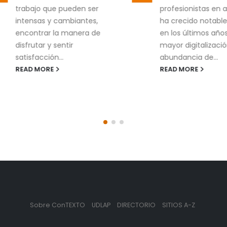
trabajo que pueden ser
profesionistas en anal
intensas y cambiantes,
ha crecido notablem
encontrar la manera de
en los últimos años. L
disfrutar y sentir
mayor digitalización y
satisfacción...
abundancia de...
READ MORE
READ MORE
Sobre ConTEXTO
UDLAP
DIRECTORIO
SITIOS A-Z