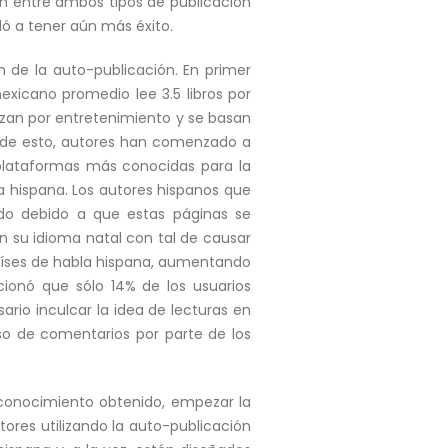
ón entre ambos tipos de publicación
dó a tener aún más éxito.
 de la auto-publicación. En primer
exicano promedio lee 3.5 libros por
izan por entretenimiento y se basan
sa de esto, autores han comenzado a
 plataformas más conocidas para la
a hispana. Los autores hispanos que
ado debido a que estas páginas se
n su idioma natal con tal de causar
aíses de habla hispana, aumentando
cionó que sólo 14% de los usuarios
ario inculcar la idea de lecturas en
so de comentarios por parte de los
 conocimiento obtenido, empezar la
res utilizando la auto-publicación