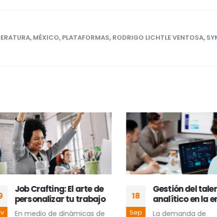
TERATURA
,
MÉXICO
,
PLATAFORMAS
,
RODRIGO LICHTLE VENTOSA
,
SY
Job Crafting: El arte de
Gestión del talento
18
personalizar tu trabajo
analítico en la em
Sep
En medio de dinámicas de
La demanda de