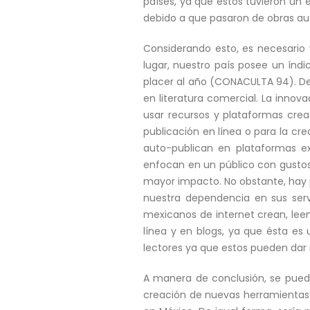
países, ya que éstos tuvieron un 
debido a que pasaron de obras aut
Considerando esto, es necesario 
lugar, nuestro país posee un índi
placer al año (CONACULTA 94). De
en literatura comercial. La innov
usar recursos y plataformas crea
publicación en línea o para la cr
auto-publican en plataformas ex
enfocan en un público con gustos
mayor impacto. No obstante, hay
nuestra dependencia en sus servi
mexicanos de internet crean, leen
línea y en blogs, ya que ésta es
lectores ya que estos pueden dar r
A manera de conclusión, se puede
creación de nuevas herramientas 