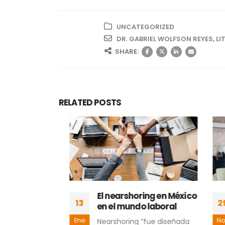
UNCATEGORIZED
DR. GABRIEL WOLFSON REYES
,
LI
SHARE:
RELATED
POSTS
 Pieza
El nearshoring en México
13
29
sarrollo
en el mundo laboral
al
Ene
Nov
Nearshoring “fue diseñada