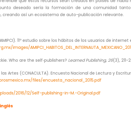
preferible que estos recursos sean creados en países de habla h
 punto deseado sería la formación de una comunidad tanto
 creando así un ecosistema de auto-publicación relevante.
MIPCI). 11º estudio sobre los hábitos de los usuarios de internet
org.mx/images/AMIPCI_HABITOS_DEL_INTERNAUTA_MEXICANO_201
ackie. Who are the self‐publishers?
Learned Publishing
,
26
(3), 211-
 las Artes (CONACULTA). Encuesta Nacional de Lectura y Escritur
librosmexico.mx/files/encuesta_nacional_2015.pdf
ploads/2016/12/Self-publishing-in-M.-Original.pdf
inglés