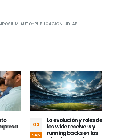
MPOSIUM. AUTO-PUBLICACIÓN
,
UDLAP
La evolución y roles de
Mill
03
13
presa
los wide receivers y
con
running backs en las
con
Sep
Ago