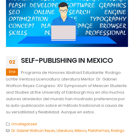
SELF-PUBLISHING IN MEXICO
02
Ene
Programa de Honores Abstract Estudiante: Rodrigo
Lichtle Ventosa Licenciatura: Literatura Mentor: Dr. Gabriel
Wolfson Reyes Congreso: XIV Symposium of Mexican Students
and Studies at the University of Edinburgh Hoy en día muchos
autores alrededor del mundo han mostrado preferencia por
la auto-publicación sobre el método tradicional a causa de
su versatilidad y flexibilidad. Aunque en estos...
Uncategorized
Dr. Gabriel Wolfson Reyes
,
Literatura
,
México
,
Plataformas
,
Rodrigo