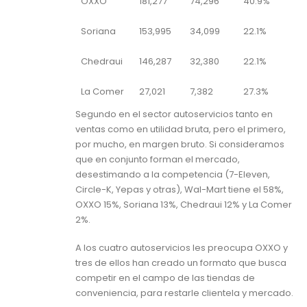
OXXO
181,277
74,296
40.9%
Soriana
153,995
34,099
22.1%
Chedraui
146,287
32,380
22.1%
La Comer
27,021
7,382
27.3%
Segundo en el sector autoservicios tanto en
ventas como en utilidad bruta, pero el primero,
por mucho, en margen bruto. Si consideramos
que en conjunto forman el mercado,
desestimando a la competencia (7-Eleven,
Circle-K, Yepas y otras), Wal-Mart tiene el 58%,
OXXO 15%, Soriana 13%, Chedraui 12% y La Comer
2%.
A los cuatro autoservicios les preocupa OXXO y
tres de ellos han creado un formato que busca
competir en el campo de las tiendas de
conveniencia, para restarle clientela y mercado.