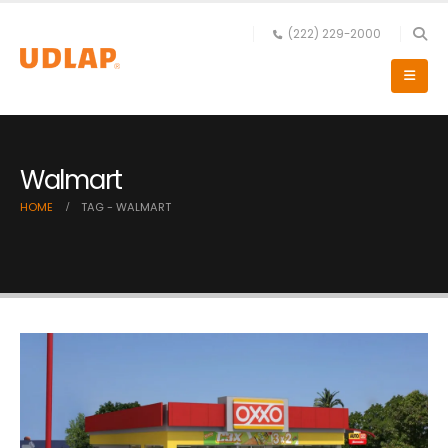
(222) 229-2000
Walmart
HOME
TAG -
WALMART