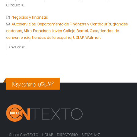
Círculo K...
Negocios y finanzas
Autoservicios
,
Departamento de Finanzas y Contaduría
,
grandes
cadenas
,
Mtro. Francisco Javier Calleja Bernal
,
Oxxo
,
tiendas de
conveniencia
,
tiendas de la esquina
,
UDLAP
,
Walmart
READ MORE...
Repositorio UDLAP
Sobre ConTEXTO
UDLAP
DIRECTORIO
SITIOS A-Z