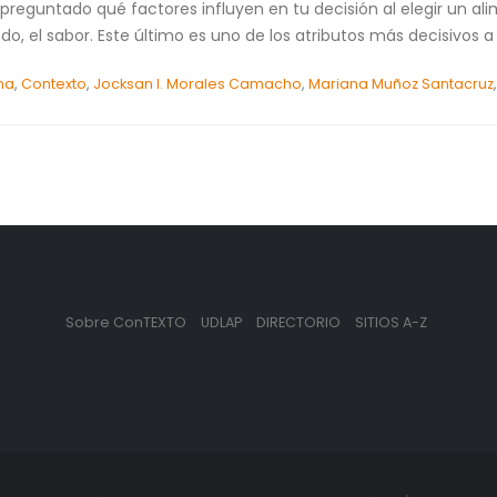
preguntado qué factores influyen en tu decisión al elegir un ali
 todo, el sabor. Este último es uno de los atributos más decisivos a
na
,
Contexto
,
Jocksan I. Morales Camacho
,
Mariana Muñoz Santacruz
Sobre ConTEXTO
UDLAP
DIRECTORIO
SITIOS A-Z