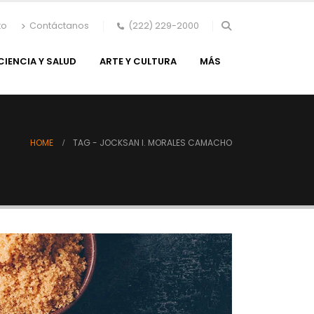
to
Contáctanos
(222) 229-2000
CIENCIA Y SALUD
ARTE Y CULTURA
MÁS
HOME
TAG -
JOCKSAN I. MORALES CAMACHO