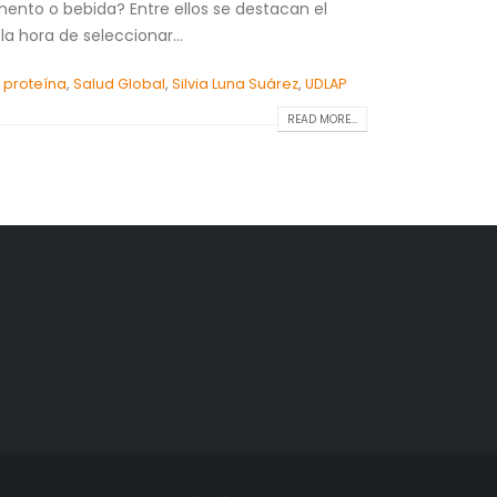
mento o bebida? Entre ellos se destacan el
 la hora de seleccionar...
,
proteína
,
Salud Global
,
Silvia Luna Suárez
,
UDLAP
READ MORE...