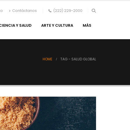
to
Contáctanos
(222) 229-2000
CIENCIA Y SALUD
ARTE Y CULTURA
MÁS
HOME
TAG -
SALUD GLOBAL