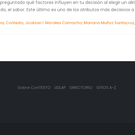
preguntado qué factores influyen en tu decisión al elegir un ali
 todo, el sabor. Este último es uno de los atributos más decisivos a
na
,
Contexto
,
Jocksan I. Morales Camacho
,
Mariana Muñoz Santacruz
Sobre ConTEXTO
UDLAP
DIRECTORIO
SITIOS A-Z