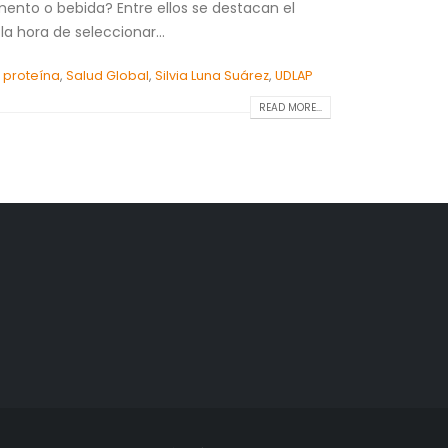
mento o bebida? Entre ellos se destacan el
 la hora de seleccionar...
,
proteína
,
Salud Global
,
Silvia Luna Suárez
,
UDLAP
READ MORE...