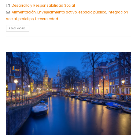
Desarrollo y Responsabilidad Social
Alimentación
,
Envejecimiento activo
,
espacio público
,
Integración
social
,
prototipo
,
tercera edad
READ MORE...