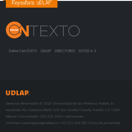
Repositorio UDLAP
Sobre ConTEXTO
UDLAP
DIRECTORIO
SITIOS A-Z
Derechos Reservados © 2026. Universidad de las Américas Puebla. Ex
hacienda Sta. Catarina Mártir S/N. San Andrés Cholula, Puebla. C.P. 72810.
México | Conmutador: 222 229 2000 | Admisiones:
informes.nuevoingreso@udlap.mx +52 222 229 2112 | Aviso de privacidad