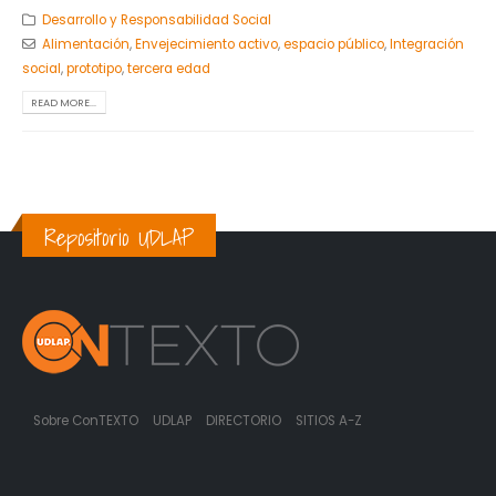
Desarrollo y Responsabilidad Social
Alimentación
,
Envejecimiento activo
,
espacio público
,
Integración
social
,
prototipo
,
tercera edad
READ MORE...
Repositorio UDLAP
Sobre ConTEXTO
UDLAP
DIRECTORIO
SITIOS A-Z