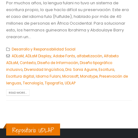
Por muchos años, la lengua fulani no tuvo un sistema de
escritura propio, lo que hacía difícil su preservación. Este era
el caso del idioma fula (Fulfulde), hablado por más de 40
millones de personas en África Occidental. Para solucionar
esto, los hermanos guineanos Ibrahima y Abdoulaye Barry
crearon un...
Desarrollo y Responsabilidad Social
ADLaM
,
ADLaM Display
,
Adobe Fonts
,
alfabetización
,
Alfabeto
ADLaM
,
Contexto
,
Diseño de Información
,
Diseño tipográfico
inclusivo
,
Diversidad lingüística
,
Dra. Sonia Aguirre
,
Escritura
,
Escritura digital
,
Idioma Fulani
,
Microsoft
,
Monotype
,
Preservación de
lenguas
,
Tecnología
,
Tipografía
,
UDLAP
READ MORE...
Repositorio UDLAP