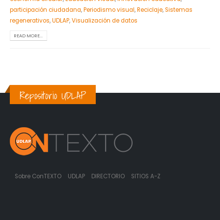
participación ciudadana
,
Periodismo visual
,
Reciclaje
,
Sistemas
regenerativos
,
UDLAP
,
Visualización de datos
READ MORE...
Repositorio UDLAP
Sobre ConTEXTO
UDLAP
DIRECTORIO
SITIOS A-Z