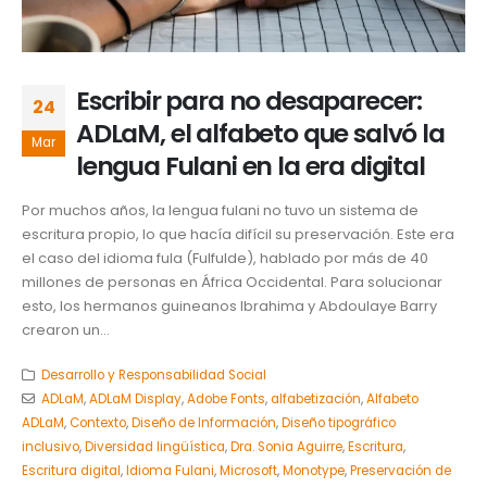
Escribir para no desaparecer:
24
ADLaM, el alfabeto que salvó la
Mar
lengua Fulani en la era digital
Por muchos años, la lengua fulani no tuvo un sistema de
escritura propio, lo que hacía difícil su preservación. Este era
el caso del idioma fula (Fulfulde), hablado por más de 40
millones de personas en África Occidental. Para solucionar
esto, los hermanos guineanos Ibrahima y Abdoulaye Barry
crearon un...
Desarrollo y Responsabilidad Social
ADLaM
,
ADLaM Display
,
Adobe Fonts
,
alfabetización
,
Alfabeto
ADLaM
,
Contexto
,
Diseño de Información
,
Diseño tipográfico
inclusivo
,
Diversidad lingüística
,
Dra. Sonia Aguirre
,
Escritura
,
Escritura digital
,
Idioma Fulani
,
Microsoft
,
Monotype
,
Preservación de