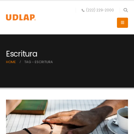
(222) 229-2000
Escritura
HOME
TAG -
ESCRITURA