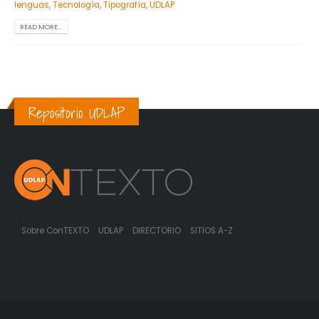
lenguas
,
Tecnología
,
Tipografía
,
UDLAP
READ MORE...
Repositorio UDLAP
Sobre ConTEXTO
UDLAP
DIRECTORIO
SITIOS A-Z