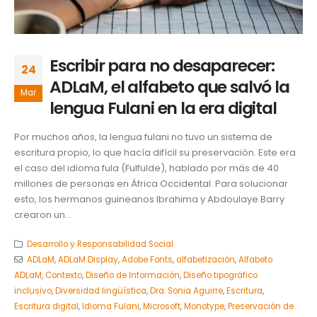
Escribir para no desaparecer:
24
ADLaM, el alfabeto que salvó la
Mar
lengua Fulani en la era digital
Por muchos años, la lengua fulani no tuvo un sistema de
escritura propio, lo que hacía difícil su preservación. Este era
el caso del idioma fula (Fulfulde), hablado por más de 40
millones de personas en África Occidental. Para solucionar
esto, los hermanos guineanos Ibrahima y Abdoulaye Barry
crearon un...
Desarrollo y Responsabilidad Social
ADLaM
,
ADLaM Display
,
Adobe Fonts
,
alfabetización
,
Alfabeto
ADLaM
,
Contexto
,
Diseño de Información
,
Diseño tipográfico
inclusivo
,
Diversidad lingüística
,
Dra. Sonia Aguirre
,
Escritura
,
Escritura digital
,
Idioma Fulani
,
Microsoft
,
Monotype
,
Preservación de