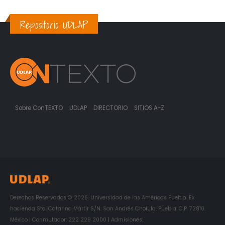
Repositorio UDLAP
Sobre ConTEXTO
UDLAP
DIRECTORIO
SITIOS A-Z
Derechos Reservados © 2026. Universidad de las Américas Puebla. Ex
hacienda Sta. Catarina Mártir S/N. San Andrés Cholula, Puebla. C.P. 72810.
México | Conmutador: 222 229 2000 | Admisiones: