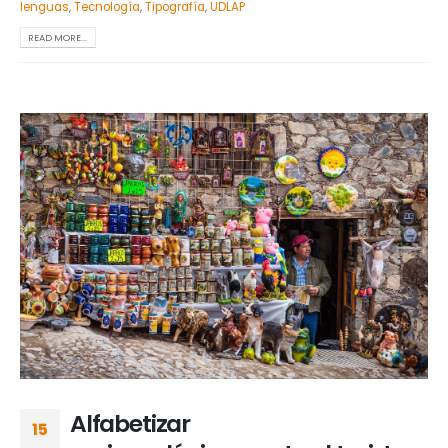
lenguas
,
Tecnología
,
Tipografía
,
UDLAP
READ MORE...
Alfabetizar
15