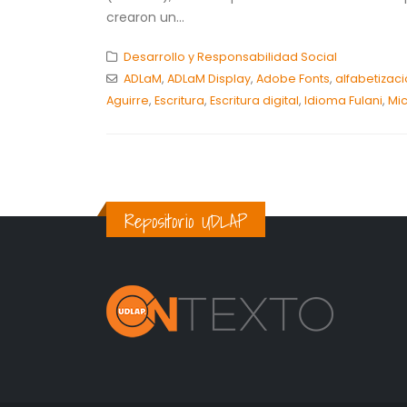
crearon un...
Desarrollo y Responsabilidad Social
ADLaM
,
ADLaM Display
,
Adobe Fonts
,
alfabetizac
Aguirre
,
Escritura
,
Escritura digital
,
Idioma Fulani
,
Mic
Repositorio UDLAP