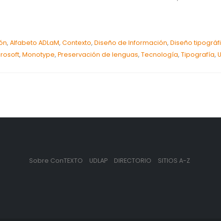
ión
,
Alfabeto ADLaM
,
Contexto
,
Diseño de Información
,
Diseño tipográfi
rosoft
,
Monotype
,
Preservación de lenguas
,
Tecnología
,
Tipografía
,
Sobre ConTEXTO
UDLAP
DIRECTORIO
SITIOS A-Z