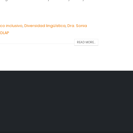
co inclusivo
,
Diversidad lingüística
,
Dra. Sonia
UDLAP
READ MORE...