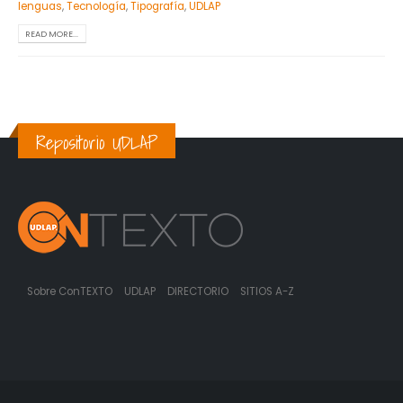
lenguas
,
Tecnología
,
Tipografía
,
UDLAP
READ MORE...
Repositorio UDLAP
Sobre ConTEXTO
UDLAP
DIRECTORIO
SITIOS A-Z