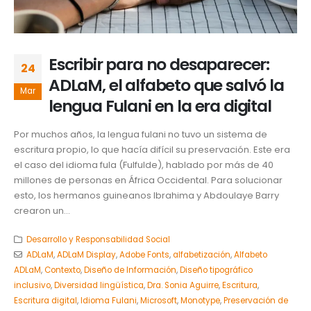
Escribir para no desaparecer:
24
ADLaM, el alfabeto que salvó la
Mar
lengua Fulani en la era digital
Por muchos años, la lengua fulani no tuvo un sistema de
escritura propio, lo que hacía difícil su preservación. Este era
el caso del idioma fula (Fulfulde), hablado por más de 40
millones de personas en África Occidental. Para solucionar
esto, los hermanos guineanos Ibrahima y Abdoulaye Barry
crearon un...
Desarrollo y Responsabilidad Social
ADLaM
,
ADLaM Display
,
Adobe Fonts
,
alfabetización
,
Alfabeto
ADLaM
,
Contexto
,
Diseño de Información
,
Diseño tipográfico
inclusivo
,
Diversidad lingüística
,
Dra. Sonia Aguirre
,
Escritura
,
Escritura digital
,
Idioma Fulani
,
Microsoft
,
Monotype
,
Preservación de