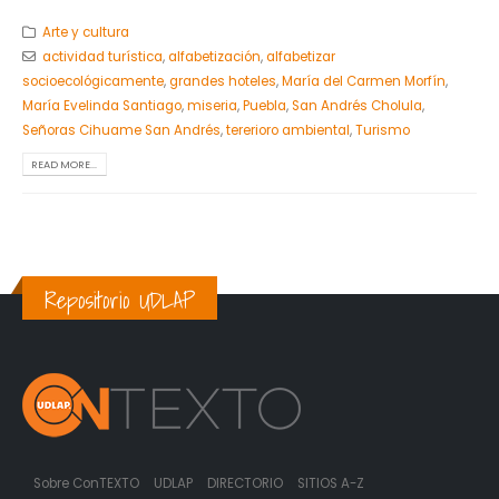
Arte y cultura
actividad turística
,
alfabetización
,
alfabetizar
socioecológicamente
,
grandes hoteles
,
María del Carmen Morfín
,
María Evelinda Santiago
,
miseria
,
Puebla
,
San Andrés Cholula
,
Señoras Cihuame San Andrés
,
tererioro ambiental
,
Turismo
READ MORE...
Repositorio UDLAP
Sobre ConTEXTO
UDLAP
DIRECTORIO
SITIOS A-Z