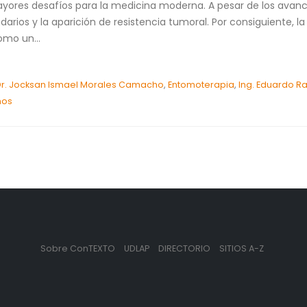
ayores desafíos para la medicina moderna. A pesar de los avanc
ios y la aparición de resistencia tumoral. Por consiguiente, 
omo un...
r. Jocksan Ismael Morales Camacho
,
Entomoterapia
,
Ing. Eduardo Ra
nos
Sobre ConTEXTO
UDLAP
DIRECTORIO
SITIOS A-Z