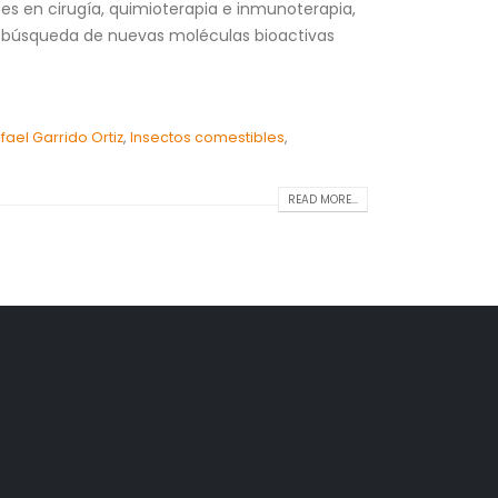
es en cirugía, quimioterapia e inmunoterapia,
la búsqueda de nuevas moléculas bioactivas
fael Garrido Ortiz
,
Insectos comestibles
,
READ MORE...