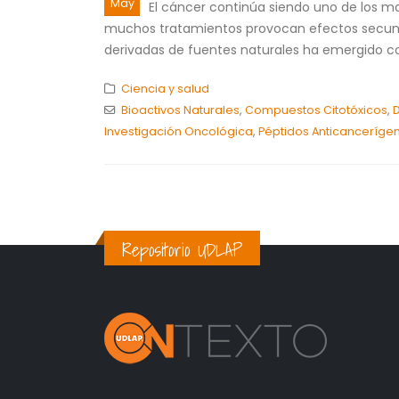
May
El cáncer continúa siendo uno de los m
muchos tratamientos provocan efectos secundar
derivadas de fuentes naturales ha emergido c
Ciencia y salud
Bioactivos Naturales
,
Compuestos Citotóxicos
,
D
Investigación Oncológica
,
Péptidos Anticanceríge
Repositorio UDLAP